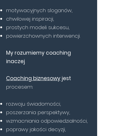
motywacyjnych sloganów,
chwilowej inspiracji,
prostych modeli sukcesu,
powierzchownych interwencji.
My rozumiemy coaching
inaczej
.
Coaching biznesowy
jest
procesem:
rozwoju świadomości,
poszerzania perspektywy,
wzmacniania odpowiedzialności,
poprawy jakości decyzji,