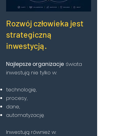
Rozwój człowieka jest
strategiczną
inwestycją.
Najlepsze organizacje
świata
inwestują nie tylko w:
technologię,
procesy,
dane,
automatyzację.
Inwestują również w: