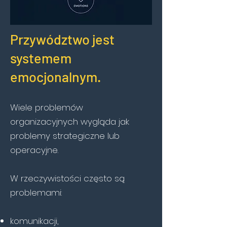
Przywództwo jest
systemem
emocjonalnym.
Wiele problemów
organizacyjnych wygląda jak
problemy strategiczne lub
operacyjne.
W rzeczywistości często są
problemami:
komunikacji,