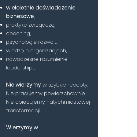
wieloletnie doświadczenie
biznesowe
,
praktykę zarządczą,
coaching,
psychologię rozwoju,
wiedzę o organizacjach,
nowoczesne rozumienie
leadershipu.
Nie wierzymy
w szybkie recepty.
Nie pracujemy powierzchownie.
Nie obiecujemy natychmiastowej
transformacji.
Wierzymy w
: