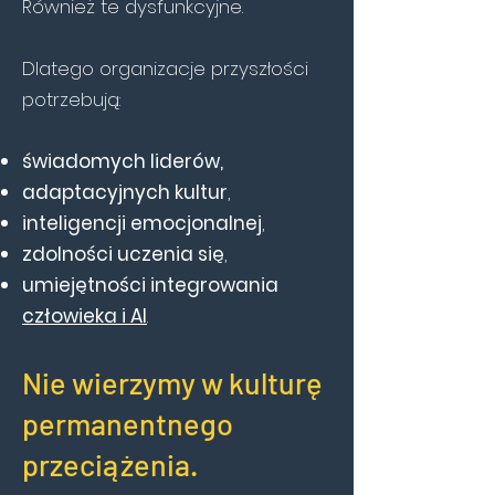
Również te dysfunkcyjne.
Dlatego organizacje przyszłości
potrzebują:
świadomych liderów,
adaptacyjnych kultur
,
inteligencji emocjonalnej
,
zdolności uczenia się
,
umiejętności integrowania
człowieka i AI
.
Nie wierzymy w kulturę
permanentnego
przeciążenia.