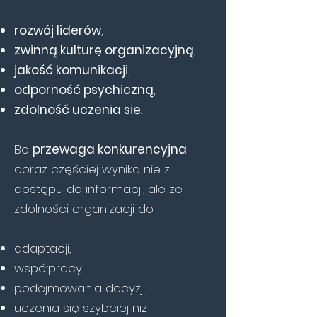
rozwój liderów
,
zwinną kulturę organizacyjną
,
jakość komunikacji
,
odporność psychiczną
,
zdolność uczenia się
.
Bo
przewaga konkurencyjna
coraz częściej wynika nie z
dostępu do informacji, ale ze
zdolności organizacji do:
adaptacji,
współpracy,
podejmowania decyzji,
uczenia się szybciej niż