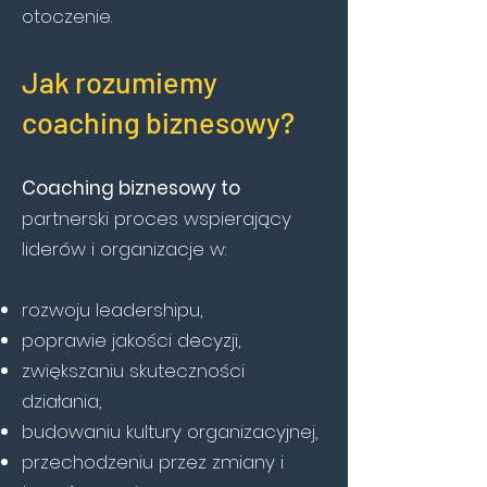
otoczenie.
Jak rozumiemy
coaching biznesowy?
Coaching biznesowy to
partnerski proces wspierający
liderów i organizacje w:
rozwoju leadershipu,
poprawie jakości decyzji,
zwiększaniu skuteczności
działania,
budowaniu kultury organizacyjnej,
przechodzeniu przez zmiany i