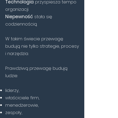
Technologia
przyspiesza tempo
organizacji.
Niepewność
stała się
codziennością.
W takim świecie przewagę
budują nie tylko strategie, procesy
i narzędzia.
Prawdziwą przewagę budują
ludzie:
liderzy,
właściciele firm,
menedżerowie,
zespoły,