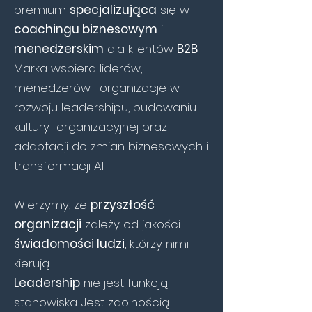
premium
specjalizująca
się w
coachingu biznesowym
i
menedżerskim
dla klientów
B2B
.
Marka wspiera liderów,
menedżerów i organizacje w
rozwoju leadershipu, budowaniu
kultury organizacyjnej oraz
adaptacji do zmian biznesowych i
transformacji AI.
Wierzymy, że
przyszłość
organizacji
zależy od jakości
świadomości ludzi
, którzy nimi
kierują.
Leadership
nie jest funkcją
stanowiska. Jest zdolnością