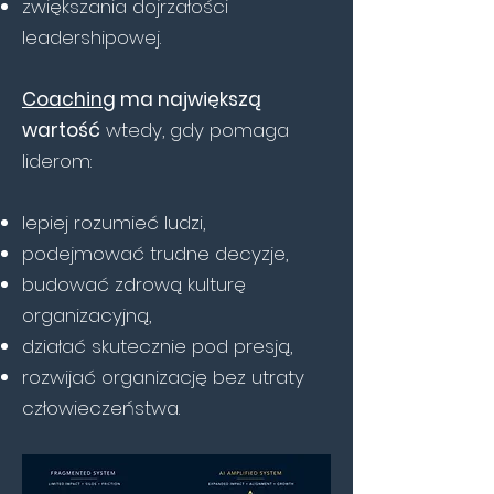
zwiększania dojrzałości
leadershipowej.
Coaching
ma największą
wartość
wtedy, gdy pomaga
liderom:
lepiej rozumieć ludzi,
podejmować trudne decyzje,
budować zdrową kulturę
organizacyjną,
działać skutecznie pod presją,
rozwijać organizację bez utraty
człowieczeństwa.