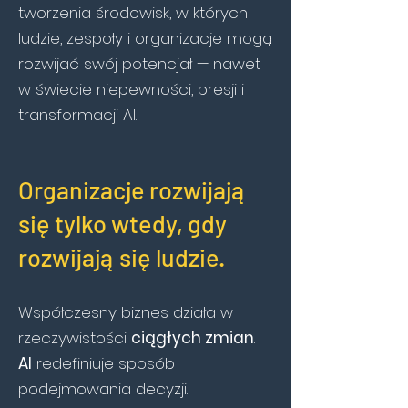
tworzenia środowisk, w których
ludzie, zespoły i organizacje mogą
rozwijać swój potencjał — nawet
w świecie niepewności, presji i
transformacji AI.
Organizacje rozwijają
się tylko wtedy, gdy
rozwijają się ludzie.
Współczesny biznes działa w
rzeczywistości
ciągłych zmian
.
AI
redefiniuje sposób
podejmowania decyzji.