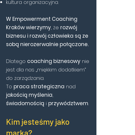
kultura organizacyjna.
W
Empowerment Coaching
Kraków
wierzymy
, że
rozwój
biznesu i rozwój człowieka są ze
sobą nierozerwalnie połączone.
Dlatego
coaching biznesowy
nie
jest dla nas „miękkim dodatkiem”
do zarządzania.
To
praca strategiczna
nad
jakością myślenia
,
świadomością
i
przywództwem
.
Kim jesteśmy jako
marka?