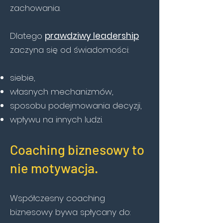
zachowania.
Dlatego
prawdziwy leadership
zaczyna się od świadomości:
siebie,
własnych mechanizmów,
sposobu podejmowania decyzji,
wpływu na innych ludzi.
Coaching biznesowy to
nie motywacja.
Współczesny coaching
biznesowy bywa spłycany do: