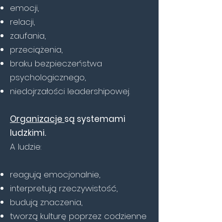
emocji,
relacji,
zaufania,
przeciążenia,
braku bezpieczeństwa
psychologicznego,
niedojrzałości leadershipowej.
Organizacje
są systemami
ludzkimi.
A ludzie:
reagują emocjonalnie,
interpretują rzeczywistość,
budują znaczenia,
tworzą kulturę poprzez codzienne