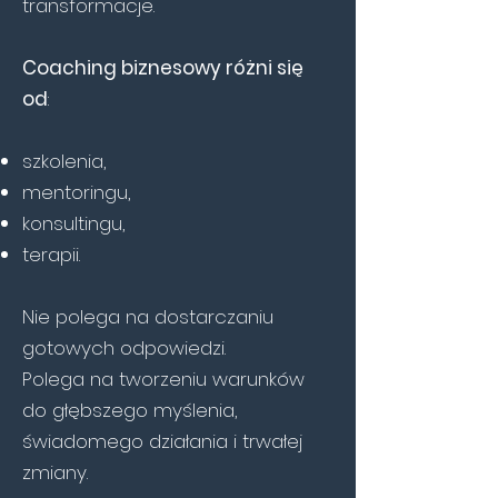
transformacje.
Coaching biznesowy różni się
od
:
szkolenia,
mentoringu,
konsultingu,
terapii.
Nie polega na dostarczaniu
gotowych odpowiedzi.
Polega na tworzeniu warunków
do głębszego myślenia,
świadomego działania i trwałej
zmiany.