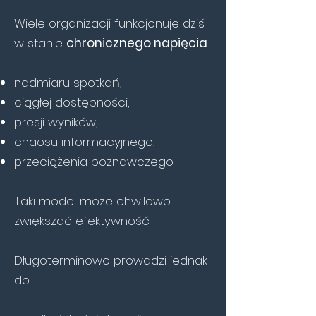
Wiele organizacji funkcjonuje dziś
w stanie
chronicznego napięcia
:
nadmiaru spotkań,
ciągłej dostępności,
presji wyników,
chaosu informacyjnego,
przeciążenia poznawczego.
Taki model może chwilowo
zwiększać efektywność.
Długoterminowo prowadzi jednak
do: