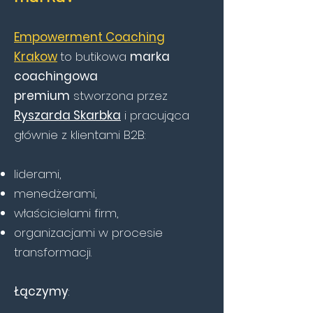
Empowerment Coaching
Krakow
to butikowa
marka
coachingowa
premium
stworzona przez
Ryszarda Skarbka
i pracująca
głównie z klientami B2B:
liderami,
menedżerami,
właścicielami firm,
organizacjami w procesie
transformacji.
Łączymy
: