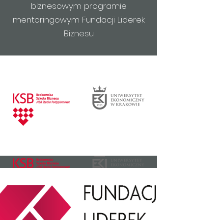
biznesowym programie
mentoringowym Fundacji Liderek
Biznesu