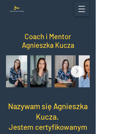
Coach i Mentor
Agnieszka Kucza
Nazywam się Agnieszka
Kucza.
Jestem certyfikowanym