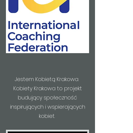
Jestem Kobietą Krakowa.
Kobiety Krakowa to projekt
budujący społeczność
inspirujących i wspierających
kobiet.