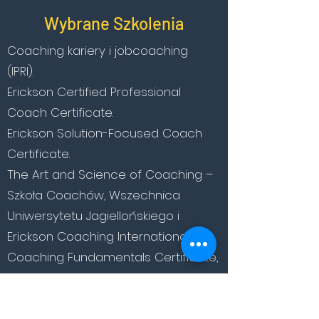
Wybrane Szkolenia
Coaching kariery i jobcoaching
(IPRI).
Erickson Certified Professional
Coach Certificate.
Erickson Solution-Focused Coach
Certificate.
The Art and Science of Coaching –
Szkoła Coachów, Wszechnica
Uniwersytetu Jagiellońskiego i
Erickson Coaching International.
Coaching Fundamentals Certificate,
IBD - Noble Manhattan Coaching.
Kurs „Wystartuj jako Coach”