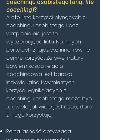
coachingu osobistego (
ang. life
coaching
)?
A oto lista korzyści płynących z
coachingu osobistego. I bez
wątpienia nie jest to
wyczerpująca lista. Na innych
portalach znajdziesz inne, równie
cenne korzyści. Ze swej natury
bowiem każda relacja
coachingowa jest bardzo
indywidualna i wymiernych
korzyści wynikających z
coachingu osobistego może być
tak wiele, jak wiele jest osób, które
z niego korzystają.
Pełna jasność dotycząca