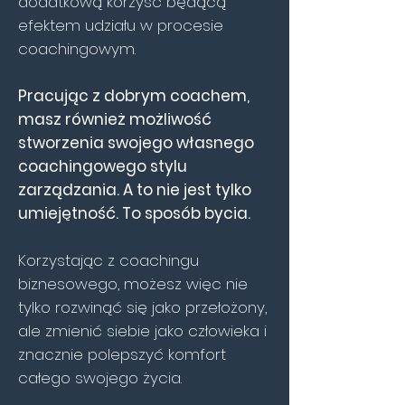
dodatkową korzyść będącą
efektem udziału w procesie
coachingowym.
Pracując z dobrym coachem,
masz również możliwość
stworzenia swojego własnego
coachingowego stylu
zarządzania. A to nie jest tylko
umiejętność. To sposób bycia.
Korzystając z coachingu
biznesowego, możesz więc nie
tylko rozwinąć się jako przełożony,
ale zmienić siebie jako człowieka i
znacznie polepszyć komfort
całego swojego życia.