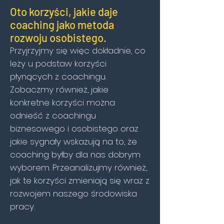
Oto korzyści, jakie daje
coaching jako metoda
rozwoju osobistego.
Przyjrzyjmy się więc dokładnie, co
leży u podstaw korzyści
płynących z coachingu.
Zobaczmy również, jakie
konkretne korzyści można
odnieść z coachingu
biznesowego i osobistego oraz
jakie sygnały wskazują na to, że
coaching byłby dla nas dobrym
wyborem. Przeanalizujmy również,
jak te korzyści zmieniają się wraz z
rozwojem naszego środowiska
pracy.