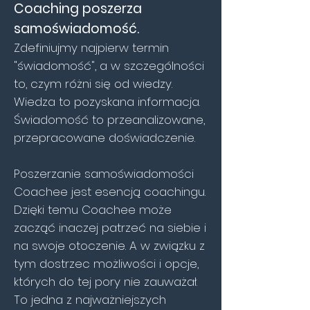
Coaching poszerza
samoświadomość.
Zdefiniujmy najpierw termin
"świadomość", a w szczególności
to, czym różni się od wiedzy.
Wiedza to pozyskana informacja.
Świadomość to przeanalizowane,
przepracowane doświadczenie.
Poszerzanie samoświadomości
Coachee jest esencją coachingu.
Dzięki temu Coachee może
zacząć inaczej patrzeć na siebie i
na swoje otoczenie. A w związku z
tym dostrzec możliwości i opcje,
których do tej pory nie zauważał.
To jedna z najważniejszych