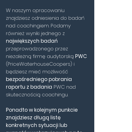
W naszym opracowaniu
znajdziesz odniesienia do badań
nad coachingiem. Podamy
również wyniki jednego z
największych badań
przeprowadzonego przez
niezależną firmę audytorską
PWC
(PriceWaterhouseCoopers) i
będziesz mieć możliwość
bezpośredniego pobrania
raportu z badania
PWC nad
skutecznością coachingu.
Ponadto w kolejnym punkcie
znajdziesz długą listę
konkretnych sytuacji lub