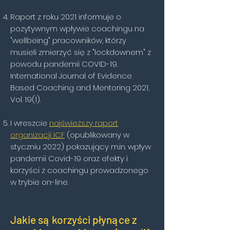
Raport z roku 2021 informuje o
pozytywnym wpływie coachingu na
"wellbeing" pracowników, którzy
musieli zmierzyć się z "lockdownem" z
powodu pandemii COVID-19.
International Journal of Evidence
Based Coaching and Mentoring 2021,
Vol. 19(1).
I wreszcie
najświeższy raport
organizacji ICF
(opublikowany w
styczniu 2022)
pokazujący m.in. wpływ
pandemii Covid-19 oraz efekty i
korzyści z coachingu prowadzonego
w trybie on-line.
Jakie są korzyści płynące z