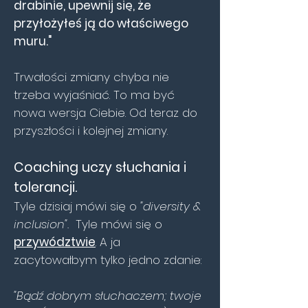
drabinie, upewnij się, że
przyłożyłeś ją do właściwego
muru."
Trwałości zmiany chyba nie
trzeba wyjaśniać. To ma być
nowa wersja Ciebie. Od teraz do
przyszłości i kolejnej zmiany.
Coaching uczy słuchania i
tolerancji.
Tyle dzisiaj mówi się o
"diversity &
inclusion".
Tyle mówi się o
przywództwie
. A ja
zacytowałbym tylko jedno zdanie:
"Bądź dobrym słuchaczem; twoje