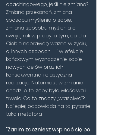
coachingowego, jeśli nie zmiana?
Zmiana przekonań, zmiana
sposobu myślenia o sobie,
zmiana sposobu myślenia o
swojej roli w pracy, o tym, co dla
Ciebie naprawdę ważne w życiu,
o innych osobach – i w efekcie
końcowym wyznaczenie sobie
nowych celów oraz ich
konsekwentna i elastyczna
realizacja. Natomiast w zmianie
chodzi o to, żeby była właściwa i
trwała. Co to znaczy „właściwa”?
Najlepiej odpowiada na to pytanie
taka metafora:
"Zanim zaczniesz wspinać się po