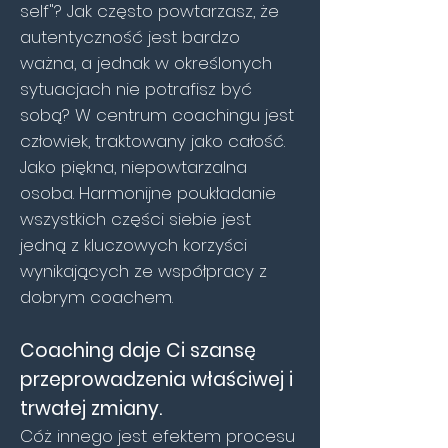
self"? Jak często powtarzasz, że
autentyczność jest bardzo
ważna, a jednak w określonych
sytuacjach nie potrafisz być
sobą? W centrum coachingu jest
człowiek, traktowany jako całość.
Jako piękna, niepowtarzalna
osoba. Harmonijne poukładanie
wszystkich części siebie jest
jedną z kluczowych korzyści
wynikających ze współpracy z
dobrym coachem.
Coaching daje Ci szansę
przeprowadzenia właściwej i
trwałej zmiany.
Cóż innego jest efektem procesu