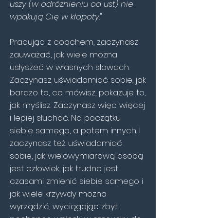
uszy (w odróżnieniu od ust) nie
wpakują Cię w kłopoty
."
Pracując z coachem, zaczynasz
zauważać, jak wiele można
usłyszeć w własnych słowach.
Zaczynasz uświadamiać sobie, jak
bardzo to, co mówisz, pokazuje to,
jak myślisz. Zaczynasz więc więcej
i lepiej słuchać. Na początku
siebie samego, a potem innych. I
zaczynasz też uświadamiać
sobie, jak wielowymiarową osobą
jest człowiek, jak trudno jest
czasami zmienić siebie samego i
jak wiele krzywdy można
wyrządzić, wyciągając zbyt