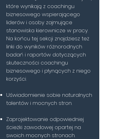
które wynikają z coachingu
biznesowego wspierającego
liderów i osoby zajmujące
stanowiska kierownicze w pracy.
Na końcu tej sekcji znajdziesz też
linki do wyników różnorodnych
badań i raportów dotyczących
skuteczności coachingu
biznesowego i płynących z niego
korzyści.
Uświadomienie sobie naturalnych
talentów i mocnych stron.
Zaprojektowanie odpowiedniej
ścieżki zawodowej opartej na
swoich mocnych stronach.