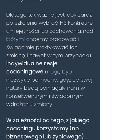
Dlatego tak ważne jest, aby zaraz
po szkoleniu wybrać 1-3 konkretne
umiejętności lub zachowania, nad
którymi chcemy pracować i
świadomie praktykować ich
zmianę. I nawet w tym przypadku
indywidualne sesje
coachingowe
mogą być
niezwykle pomocne, gdyż ze swej
natury będą pomagały nam w
konsekwentnym i świadomym
wdrażaniu zmiany.
W zależności od tego, z jakiego
coachingu korzystamy (np.
biznesowego lub życiowego),