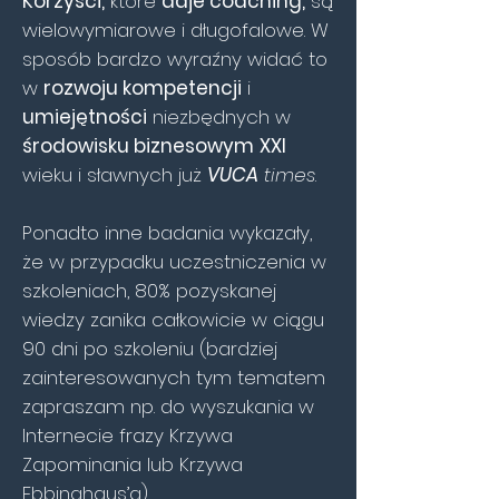
Korzyści,
które
daje coaching,
są
wielowymiarowe i długofalowe. W
sposób bardzo wyraźny widać to
w
rozwoju kompetencji
i
umiejętności
niezbędnych w
środowisku biznesowym
XXI
wieku i sławnych już
VUCA
times
.
Ponadto inne badania wykazały,
że w przypadku uczestniczenia w
szkoleniach, 80% pozyskanej
wiedzy zanika całkowicie w ciągu
90 dni po szkoleniu (bardziej
zainteresowanych tym tematem
zapraszam np. do wyszukania w
Internecie frazy Krzywa
Zapominania lub Krzywa
Ebbinghaus’a).