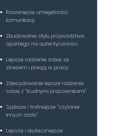
Rozwinięcie umiejętności
komunikacji.
Zbudowanie stylu przywództwa
opartego na autentyczności.
Lepsze radzenie sobie ze
stresem i presją w pracy.
Zdecydowanie lepsze radzenie
sobie z "trudnymi pracownikami".
Szybsze i trafniejsze "czytanie
innych osób".
Lepsze i skuteczniejsze