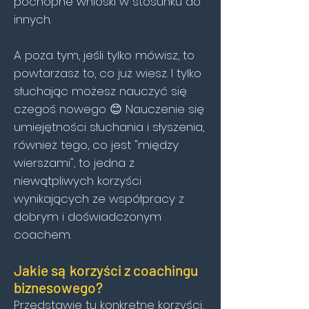
pochopne wnioski w stosunku do
innych.
A poza tym, jeśli tylko mówisz, to
powtarzasz to, co już wiesz. I tylko
słuchając możesz nauczyć się
czegoś nowego 😊 Nauczenie się
umiejętności słuchania i słyszenia,
również tego, co jest "między
wierszami", to jedna z
niewątpliwych korzyści
wynikających ze współpracy z
dobrym i doświadczonym
coachem.
Jakie są korzyści z coachingu
biznesowego?
Przedstawię tu konkretne korzyści,