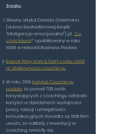
Źródła:
Sławny artykuł Daniela Golemana
(autora bestsellerowej książki
"Inteligencja emocjonalna") pt.
„
Co
czyni lidera
?”
opublikowany w roku
1998 w Harvard Business Revi
ew.
Raport firmy Korn & Ferry z roku 2009
nt. efektywności coachingu
.
W roku 2019
Instytut Coachingu
podaje
,
że ponad 70% osób
korzystających z coachingu odniosło
korzyści w dziedzinach wydajności
pracy, relacji i umiejętności
komunikacyjnych. Ponadto aż 86% firm
uważa, że nakłady z inwestycji w
coaching zwróciły się.