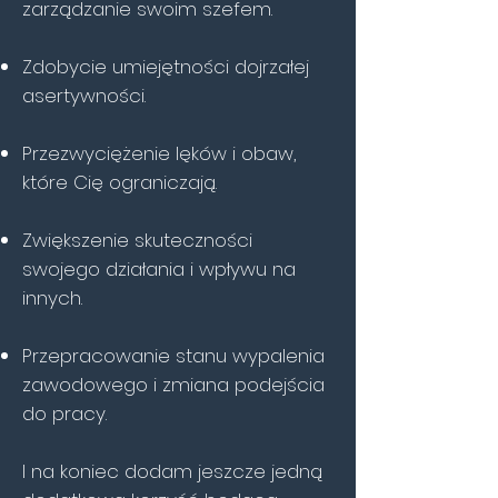
zarządzanie swoim szefem.
Zdobycie umiejętności dojrzałej
asertywności.
Przezwyciężenie lęków i obaw,
które Cię ograniczają.
Zwiększenie skuteczności
swojego działania i wpływu na
innych.
Przepracowanie stanu wypalenia
zawodowego i zmiana podejścia
do pracy.
I na koniec dodam jeszcze jedną