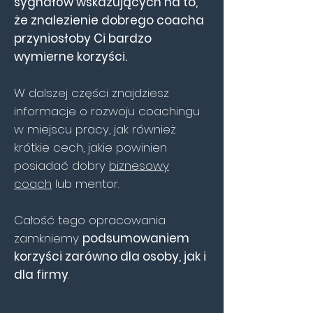
sygnałów wskazujących na to,
że znalezienie dobrego coacha
przyniosłoby Ci bardzo
wymierne korzyści.
W dalszej części znajdziesz
informacje o rozwoju coachingu
w miejscu pracy, jak również
krótkie cech, jakie powinien
posiadać dobry
biznesowy
coach
lub mentor.
Całość tego opracowania
zamkniemy
podsumowaniem
korzyści zarówno dla osoby, jak i
dla firmy
.