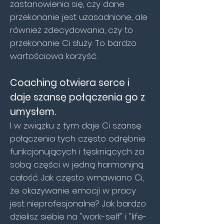
zastanowienia się, czy dane
przekonanie jest uzasadnione, ale
również zdecydowania, czy to
przekonanie Ci służy. To bardzo
wartościowa korzyść.
Coaching otwiera serce i
daje szansę połączenia go z
umysłem.
I w związku z tym daje Ci szansę
połączenia tych często odrębnie
funkcjonujących i tęskniących za
sobą części w jedną harmonijną
całość. Jak często wmawiano Ci,
że okazywanie emocji w pracy
jest nieprofesjonalne? Jak bardzo
dzielisz siebie na "work-self" i "life-