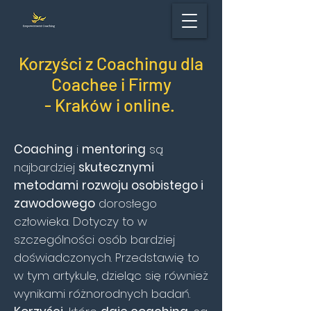
Korzyści z Coachingu dla
Coachee i Firmy
- Kraków i online.
Coaching
i
mentoring
są
najbardziej
skutecznymi
metodami
rozwoju osobistego i
zawodowego
dorosłego
człowieka. Dotyczy to w
szczególności osób bardziej
doświadczonych. Przedstawię to
w tym artykule, dzieląc się również
wynikami różnorodnych badań.