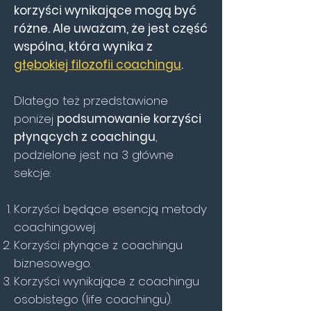
korzyści wynikające mogą być
różne. Ale uważam, że jest część
wspólna, która wynika z
głębokiej filozofii coachingu
.
Dlatego też przedstawione
poniżej
podsumowanie korzyści
płynących z coachingu
,
podzielone jest na 3 główne
sekcje:
Korzyści będące esencją metody
coachingowej.
Korzyści płynące z coachingu
biznesowego.
Korzyści wynikające z coachingu
osobistego (life coachingu).