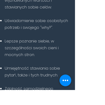
wyznawanych wartości i
stawianych sobie celów.
Uświadomienie sobie osobistych
potrzeb i swojego "why?".
Lepsze poznanie siebie, w
szczególności swoich cieni i
mocnych stron.
Umiejętność stawiania sobie
pytań, także i tych trudnych.
Zdolność
samodzielnego
rozwiązywania różnych
problemów.