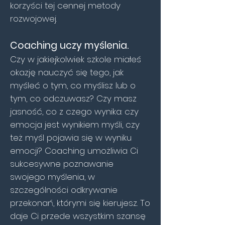
korzyści tej cennej metody
rozwojowej.
Coaching uczy myślenia.
Czy w jakiejkolwiek szkole miałeś
okazję nauczyć się tego, jak
myśleć o tym, co myślisz lub o
tym, co odczuwasz? Czy masz
jasność, co z czego wynika: czy
emocja jest wynikiem myśli, czy
też myśl pojawia się w wyniku
emocji? Coaching umożliwia Ci
sukcesywne poznawanie
swojego myślenia, w
szczególności odkrywanie
przekonań, którymi się kierujesz. To
daje Ci przede wszystkim szansę