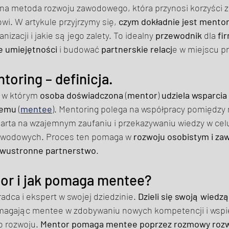
zna metoda rozwoju zawodowego, która przynosi korzyści 
wi. W artykule przyjrzymy się, 
czym dokładnie jest mento
izacji i jakie są jego zalety. To idealny 
przewodnik
 dla 
fi
e umiejętności 
i budować 
partnerskie relacj
e w miejscu pr
toring – definicja. 
, w którym 
osoba doświadczona
 (
mentor
) 
udziela wsparcia
nemu
 (
mentee
). Mentoring polega na współpracy pomiędzy
parta na wzajemnym zaufaniu i przekazywaniu wiedzy w celu
awodowych. Proces ten pomaga w 
rozwoju osobistym i z
dwustronne partnerstwo
. 
or i jak pomaga mentee? 
adca i ekspert w swojej dziedzinie. 
Dzieli się swoją wiedzą 
magając mentee w zdobywaniu nowych kompetencji i wspi
 rozwoju. 
Mentor pomaga mentee poprzez rozmowy roz