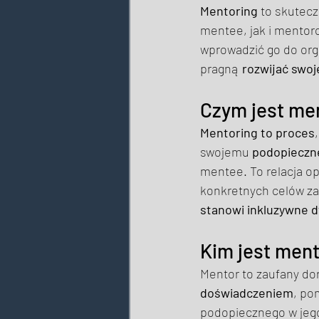
Mentoring
 to skutec
mentee, jak i mentoro
wprowadzić go do organ
pragną 
rozwijać swoj
Czym jest men
Mentoring to proces
swojemu 
podopiecz
mentee. To relacja o
konkretnych celów z
stanowi inkluzywne 
Kim jest ment
Mentor to zaufany dor
doświadczeniem
, po
podopiecznego w jego