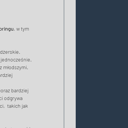
oringu
, w tym 
dżerskie. 
 jednocześnie. 
 z młodszymi. 
dziej 
coraz bardziej 
ci odgrywa 
,  takich jak 