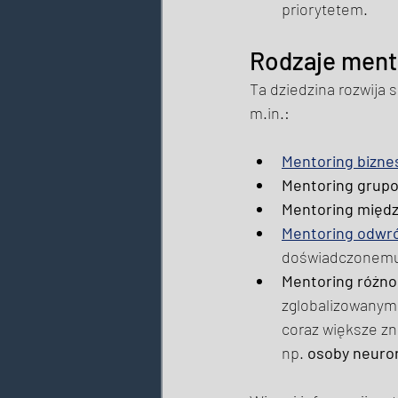
priorytetem. 
Rodzaje mento
Ta dziedzina rozwija s
m.in.: 
Mentoring bizn
Mentoring grup
Mentoring międ
Mentoring odwr
doświadczonemu
Mentoring różnor
zglobalizowanym 
coraz większe zna
np. 
osoby neuro