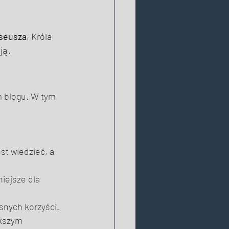
yseusza
, Króla 
ją. 
m blogu. W tym 
st wiedzieć, a 
niejsze dla 
asnych korzyści. 
ększym 