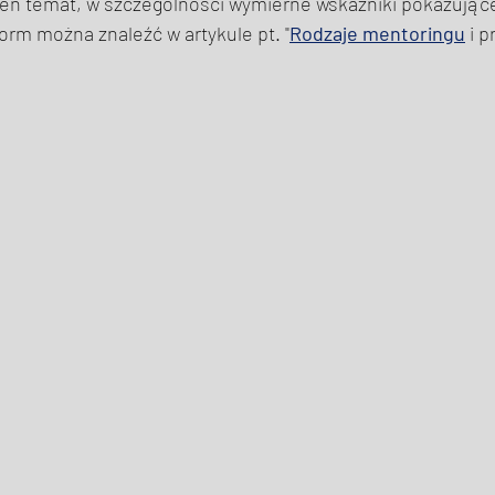
 ten temat, w szczególności wymierne wskaźniki pokazując
rm można znaleźć w artykule pt. "
Rodzaje mentoringu
 i 
 