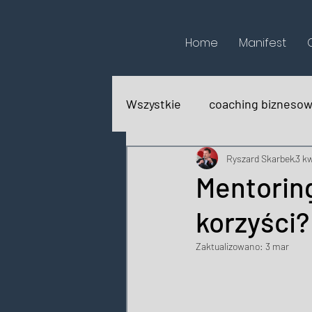
Home
Manifest
Wszystkie
coaching bizneso
biografie
recenzje książ
Ryszard Skarbek
3 k
Mentoring
korzyści?
Zaktualizowano:
3 mar