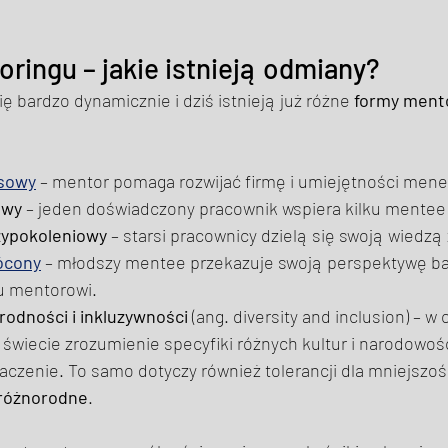
ringu – jakie istnieją odmiany? 
ię bardzo dynamicznie i dziś istnieją już różne 
formy ment
esowy
 – mentor pomaga rozwijać firmę i umiejętności mene
owy
 – jeden doświadczony pracownik wspiera kilku mentee
zypokoleniowy
 – starsi pracownicy dzielą się swoją wiedzą
ócony
 – młodszy mentee przekazuje swoją perspektywę bar
 mentorowi. 
odności i inkluzywności
 (ang. diversity and inclusion) – w 
świecie zrozumienie specyfiki różnych kultur i narodowoś
czenie. To samo dotyczy również tolerancji dla mniejszości
różnorodne
. 