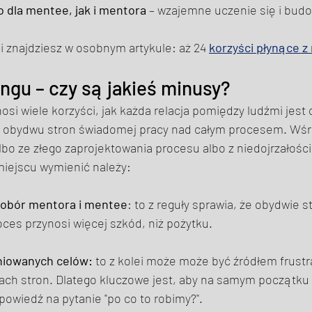
 dla mentee, jak i mentora
 – wzajemne uczenie się i budow
i znajdziesz w osobnym artykule: aż 24 
korzyści płynące 
gu – czy są jakieś minusy? 
si wiele korzyści, jak każda relacja pomiędzy ludźmi jest
 obydwu stron świadomej pracy nad całym procesem. Wśró
lbo ze złego zaprojektowania procesu albo z niedojrzałości 
miejscu wymienić należy: 
obór mentora i mentee
: to z reguły sprawia, że obydwie st
oces przynosi więcej szkód, niż pożytku. 
iniowanych celów:
 to z kolei może może być źródłem frustra
ch stron. Dlatego kluczowe jest, aby na samym początku
powiedź na pytanie "po co to robimy?". 