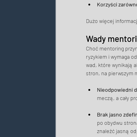
Korzyści zarówno
Dużo więcej informacj
Wady mentorin
Choć mentoring przyno
ryzykiem i wymaga od
wad, które wynikają a
stron, na pierwszym 
Nieodpowiedni d
meczą, a cały pr
Brak jasno zdef
po obydwu strona
znaleźć jasną od