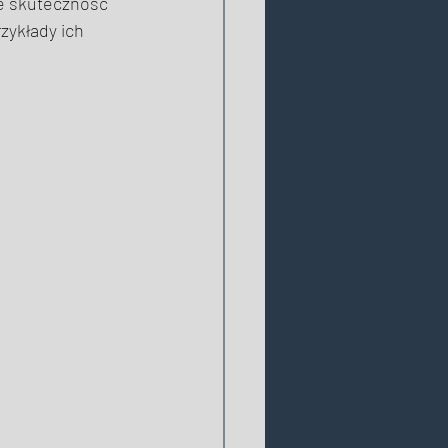
e skuteczność 
przykłady ich 