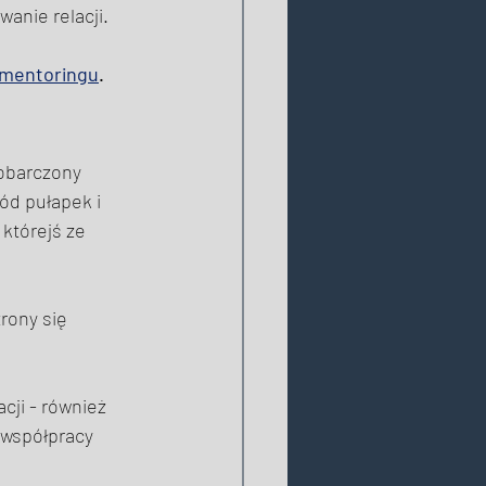
anie relacji. 
z mentoringu
. 
 obarczony 
d pułapek i 
którejś ze 
rony się 
cji - również 
 współpracy 