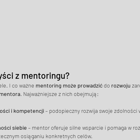
yści z mentoringu? 
le. I co ważne 
mentoring może prowadzić
 do 
rozwoju
 za
mentora
. Najważniejsze z nich obejmują: 
ości i kompetencji
 – podopieczny rozwija swoje zdolności 
ści siebie
 – mentor oferuje silne wsparcie i pomaga w ro
tecznym osiąganiu konkretnych celów. 