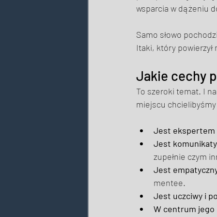
wsparcia w dążeniu d
Samo słowo pochodzi z
Itaki, który powierzy
Jakie cechy 
To szeroki temat. I n
miejscu chcielibyśmy 
Jest ekspertem
Jest komunikatyw
zupełnie czym in
Jest empatyczny i
mentee. 
Jest uczciwy i 
W centrum jego 