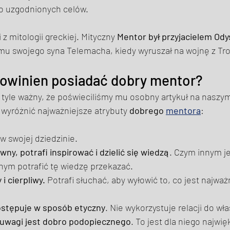
o uzgodnionych celów. 
 mitologii greckiej. Mityczny 
Mentor był przyjacielem Od
ł mu swojego syna Telemacha, kiedy wyruszał na wojnę z Tro
powinien posiadać dobry mentor? 
a tyle ważny, że poświeciliśmy mu osobny artykuł na naszy
wyróżnić najważniejsze atrybuty 
dobrego 
mentora
: 
 w swojej dziedzinie. 
ny, potrafi inspirować i dzielić się wiedzą
. Czym innym je
nym potrafić tę wiedzę przekazać. 
 cierpliwy. 
Potrafi słuchać, aby wyłowić to, co jest najważ
postępuje w sposób etyczny
. Nie wykorzystuje relacji do wł
uwagi jest dobro podopiecznego
. To jest dla niego najwi