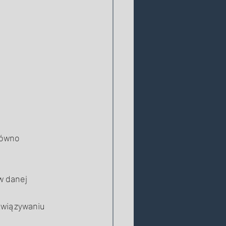
równo 
w danej 
związywaniu 