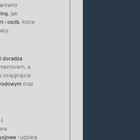
zarówno 
ring
, jak 
rm
 i 
osób
, które 
acy. 
 i doradza
 mentorem, a 
 osiągnięcia 
awodowym
 oraz 
i 
era 
wojowe
 i udziela 