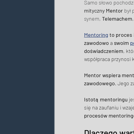
Samo słowo pochodzi 
mityczny 
Mentor
 był 
synem, 
Telemachem
,
Mentoring
 to proces
zawodowo
 a 
swoim 
p
doświadczeniem
, kt
współpraca przynosi 
Mentor wspiera men
zawodowego
. Jego z
Istotą mentoringu
 j
się na zaufaniu i wz
procesów mentorin
Dlaczego war