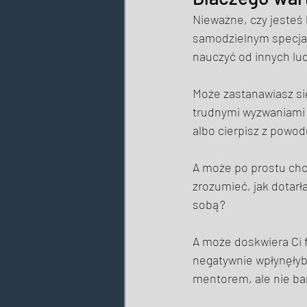
Nieważne, czy jesteś
samodzielnym specjal
nauczyć od innych lu
Może zastanawiasz się
trudnymi wyzwaniami 
albo cierpisz z powod
A może po prostu chci
zrozumieć, jak dotarła
sobą? 
A może doskwiera Ci f
negatywnie wpłynęłyby
mentorem, ale nie bar