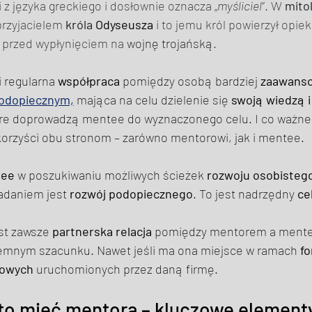
z języka greckiego i dosłownie oznacza „
myśliciel
”. W 
mitol
przyjacielem 
króla 
Odyseusza
 i to jemu król powierzył opi
 
przed wypłynięciem na 
wojnę trojańską
. 
 i regularna 
współpraca
 pomiędzy osobą bardziej 
zaawans
odopiecznym,
 mająca na celu dzielenie się
 swoją wiedzą i
óre doprowadzą mentee do wyznaczonego celu. I co ważne,
korzyści obu stronom – zarówno mentorowi, jak i mentee. 
tee
 w poszukiwaniu możliwych ścieżek 
rozwoju osobistego
adaniem jest 
rozwój podopiecznego
. To jest nadrzędny 
ce
est zawsze 
partnerska relacja
 pomiędzy mentorem a mentee
ajemnym szacunku. Nawet jeśli ma ona miejsce w ramach 
fo
gowych
 uruchomionych przez daną firmę. 
to mieć mentora – 
kluczowe elementy