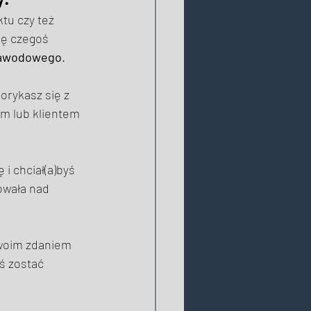
tu czy też 
ię czegoś 
 zawodowego
. 
orykasz się z 
m lub klientem 
i chciał(a)byś 
owała nad 
Twoim zdaniem 
ś zostać 