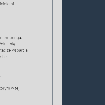
cielami 
 mentoringu, 
ełni rolę 
ać ze wsparcia 
ch z 
. 
tórym w tej 