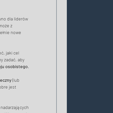
no dla liderów 
może z 
ełnie nowe 
, jaki cel 
 zadać, aby 
ju osobistego
. 
eczny
 (lub 
bre jest 
 nadarzających 