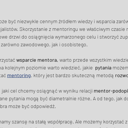
oże być niezwykle cennym źródłem wiedzy i wsparcia zarów
ecjalistów. Skorzystanie z mentoringu we właściwym czasie 
owe drzwi do osiągnięcia wymarzonego celu i stworzyć zup
 zarówno zawodowego, jak i osobistego. 
rzystać 
wsparcie
mentora,
 warto przede wszystkim wiedzieć
 kolejnym poziomie warto wiedzieć, jakie  
pytania 
możemy
tać 
mentoring
, który jest bardzo skuteczną metodą 
rozwo
 jaki cel chcemy osiągnąć w wyniku relacji 
mentor-podopi
ane pytania mogą być diametralnie różne. A od tego, jak do
dobra może być odpowiedź. 
amy szansę na stałą współpracę. Ale możemy korzystać z