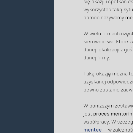
się okazji i spotkań 
ad
wykorzystać taką sytu
pomoc nazywamy 
me
W wielu firmach częs
kierownictwa, które 
danej lokalizacji z g
danej firmy. 
Taką okazję można te
uzyskanej odpowiedzi,
pewno zostanie zauważ
W poniższym zestawie
jest 
proces mentorin
współpracy. W szczegó
mentee
 — w zależnoś