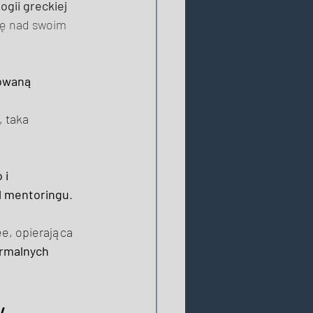
ogii greckiej
ekę nad swoim 
owaną 
 
 taka 
 i 
l mentoringu
. 
, opierająca 
rmalnych 
. 