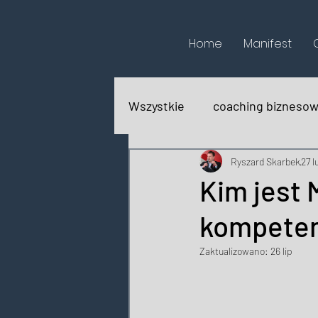
Home
Manifest
Wszystkie
coaching bizneso
biografie
recenzje książ
Ryszard Skarbek
27 l
Kim jest 
kompeten
Zaktualizowano:
26 lip