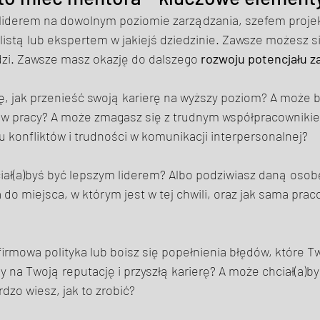
 liderem na dowolnym poziomie zarządzania, szefem projek
istą lub ekspertem w jakiejś dziedzinie. Zawsze możesz s
dzi. Zawsze masz okazję do dalszego 
rozwoju potencjału
, jak przenieść swoją karierę na wyższy poziom? A może b
w pracy? A może zmagasz się z trudnym współpracownikie
u konfliktów i trudności w komunikacji interpersonalnej? 
ał(a)byś być lepszym liderem? Albo podziwiasz daną osobę 
 do miejsca, w którym jest w tej chwili, oraz jak sama prac
irmowa polityka lub boisz się popełnienia błędów, które 
 na Twoją reputację i przyszłą karierę? A może chciał(a)by
dzo wiesz, jak to zrobić? 