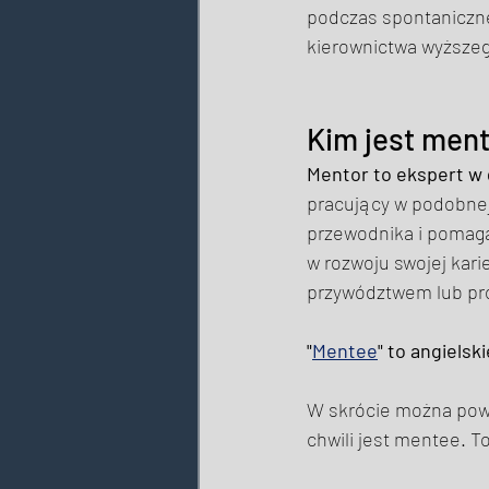
podczas spontaniczne
kierownictwa wyższeg
Kim jest ment
Mentor to ekspert w 
pracujący w podobnej 
przewodnika i pomaga
w rozwoju swojej kari
przywództwem lub pr
"
Mentee
" to angiels
W skrócie można powi
chwili jest mentee. T