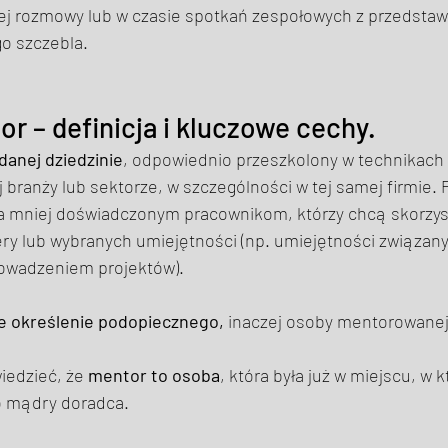
j rozmowy lub w czasie spotkań zespołowych z przedstawi
o szczebla. 
or 
–
 definicja i kluczowe cechy. 
danej dziedzinie
, odpowiednio przeszkolony w technikach
branży lub sektorze, w szczególności w tej samej firmie. P
 mniej doświadczonym pracownikom, którzy chcą skorzyst
ery lub wybranych umiejętności (np. umiejętności związany
owadzeniem projektów). 
kie określenie podopiecznego,
 inaczej osoby mentorowanej
edzieć, że 
mentor to osoba
, która była już w miejscu, w k
o mądry doradca. 