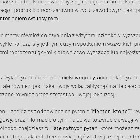
 hoc
 z osobą, którą uważamy za godnego zaufania ekspert
ację i poprosić o radę zarówno w życiu zawodowym, jak i 
ntoringiem
sytuacyjnym
. 
to mamy również do czynienia z wizytami członków wyższe
zwykle kończą się jednym dużym spotkaniem wszystkich p
ośćmi reprezentującymi kierownictwo wyższego lub najwyżs
ż wykorzystać do zadania 
ciekawego pytania
. I skorzystać 
 ale również, jeśli taka Twoja wola, zabłysnąć na tle całeg
one również przez szefostwo Twojej lokalizacji. 
niu znajdziesz odpowiedź na pytanie "
Mentor: kto to
?", w
gowy,
 oraz informacje o tym, na co warto zwrócić uwagę w t
lności znajdziesz tu 
listę różnych pytań
, które możesz za
ci od tego, jaki cel chcesz osiągnąć w stałej relacji mentor