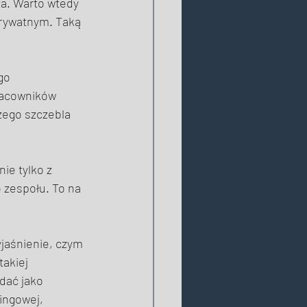
a. Warto wtedy 
prywatnym. Taką 
go 
racowników 
zego szczebla 
nie tylko z 
o zespołu. To na 
yjaśnienie, czym 
akiej 
dać jako 
ingowej, 