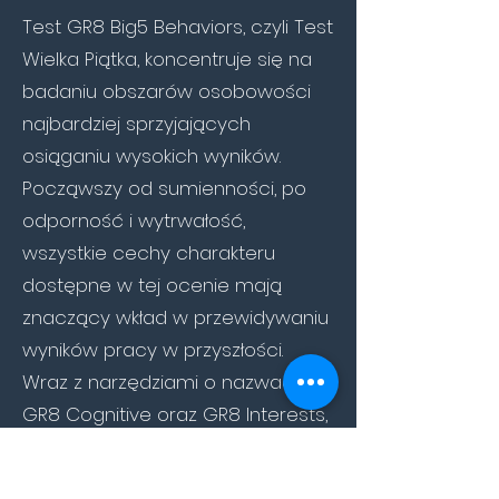
Test GR8 Big5 Behaviors, czyli Test
Wielka Piątka, koncentruje się na
badaniu obszarów osobowości
najbardziej sprzyjających
osiąganiu wysokich wyników.
Począwszy od sumienności, po
odporność i wytrwałość,
wszystkie cechy charakteru
dostępne w tej ocenie mają
znaczący wkład w przewidywaniu
wyników pracy w przyszłości.
Wraz z narzędziami o nazwach
GR8 Cognitive oraz GR8 Interests,
Test Wielkiej Piątki (narzędzie GR8
Big5 Behaviors) oferuje