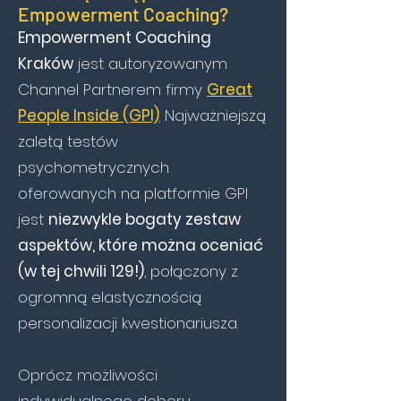
Empowerment Coaching?
Empowerment Coaching
Kraków
jest autoryzowanym
Channel Partnerem firmy
Great
People Inside (GPI)
. Najważniejszą
zaletą testów
psychometrycznych
oferowanych na platformie GPI
jest
niezwykle bogaty zestaw
aspektów, które można oceniać
(w tej chwili 129!)
, połączony z
ogromną elastycznością
personalizacji kwestionariusza.
Oprócz możliwości