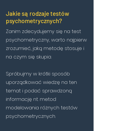
Jakie są rodzaje testów
psychometrycznych?
Zanim zdecydujemy się na test
psychometryczny, warto najpierw
zrozumieć, jaką metodę stosuje i
na czym się skupia.
Spróbujmy w krótki sposób
uporządkować wiedzę na ten
temat i podać sprawdzoną
informację nt. metod
modelowania różnych testów
psychometrycznych.