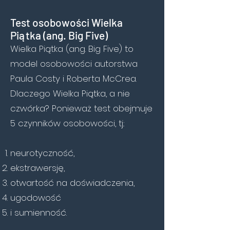
Test osobowości Wielka
Piątka (ang. Big Five)
Wielka Piątka (ang. Big Five) to
model osobowości autorstwa
Paula Costy i Roberta McCrea.
Dlaczego Wielka Piątka, a nie
czwórka? Ponieważ test obejmuje
5 czynników osobowości, tj.:
neurotyczność,
ekstrawersję,
otwartość na doświadczenia,
ugodowość
i sumienność.