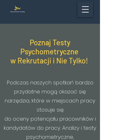
Poznaj Testy
Psychometryczne
w Rekrutacji i Nie Tylko!
Podczas naszych spotkań bardzo
przydatne mogą okazać się
narzędzia, które w miejscach pracy
stosuje się
do oceny potencjału pracowników i
kandydatów do pracy. Analizy i testy
psychometryczne,