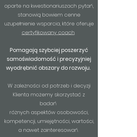
oparte na kwestionariuszach pytań,
stanowią bowiem cenne
uzupełnienie wsparcia, które oferuje
certyfikowany coach
.
Pomagają szybciej poszerzyć
samoświadomość i precyzyjniej
wyodrębnić obszary do rozwoju.
W zależności od potrzeb i decyzji
Klienta możemy skorzystać z
badań
różnych aspektów osobowości,
kompetencji, umiejętności, wartości,
a nawet zainter
esowań.