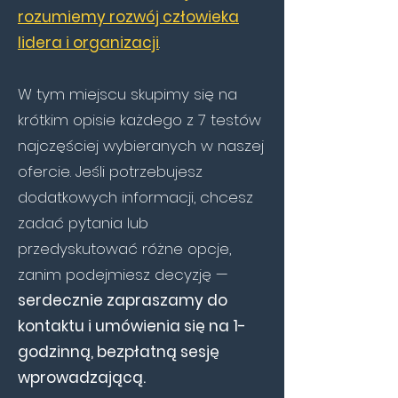
rozumiemy rozwój człowieka
lidera i organizacji
.
W tym miejscu skupimy się na
krótkim opisie każdego z 7 testów
najczęściej wybieranych w naszej
ofercie. Jeśli potrzebujesz
dodatkowych informacji, chcesz
zadać pytania lub
przedyskutować różne opcje,
zanim podejmiesz decyzję —
serdecznie zapraszamy do
kontaktu i umówienia się na 1-
godzinną, bezpłatną sesję
wprowadzającą.