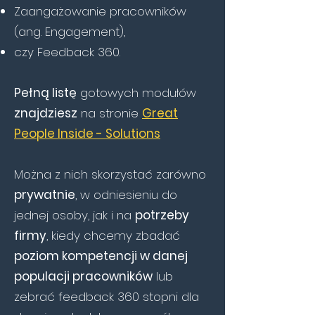
Zaangażowanie pracowników
(ang. Engagement),
czy Feedback 360.
Pełną listę
gotowych modułów
znajdziesz
na stronie
Great
People Inside - Solutions
Można z nich skorzystać zarówno
prywatnie
, w odniesieniu do
jednej osoby, jak i na
potrzeby
firmy
, kiedy chcemy zbadać
poziom kompetencji w danej
populacji pracowników
lub
zebrać feedback 360 stopni dla