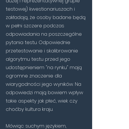
dużej i reprezentatywnej grupie
testowej) kwestionariuszach i
zakładają, że osoby badane będą
w pełni szczere podczas
odpowiadania na poszczególne
pytania testu. Odpowiednie
przetestowanie i skalibrowanie
algorytmu testu przed jego
udostępnieniem "na rynku" mają
ogromne znaczenie dla
wiarygodności jego wyników. Na
odpowiedzi mają bowiem wpływ
takie aspekty jak płeć, wiek czy
choćby kultura kraju.
Mówiąc suchym językiem,