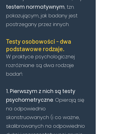
testem normatywnym
, tzn.
pokazującym, jak badany jest
postrzegany przez innych.
Testy osobowości - dwa
podstawowe rodzaje.
W praktyce psychologicznej
rozróżniane są dwa rodzaje
badań:
1. Pierwszym z nich są testy
psychometryczne
. Opierają się
na odpowiednio
skonstruowanych (i co ważne,
skalibrowanych na odpowiednio