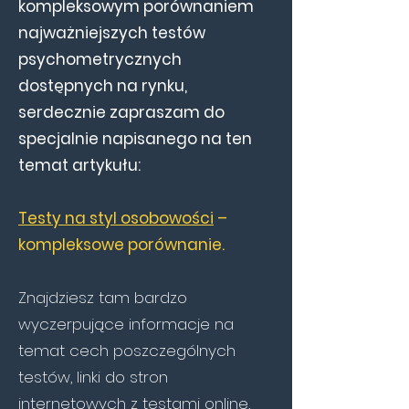
kompleksowym porównaniem
najważniejszych testów
psychometrycznych
dostępnych na rynku,
serdecznie zapraszam do
specjalnie napisanego na ten
temat artykułu:
Testy na styl osobowości
–
kompleksowe porównanie.
Znajdziesz tam bardzo
wyczerpujące informacje na
temat cech poszczególnych
testów, linki do stron
internetowych z testami online,