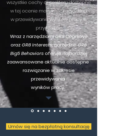
wszystkie cechy charakteru dostępne
w tej ocenie mają znaczący wkład
w przewidywaniu wyników pracy w
przyszłości.
Wraz z narzędziami
GR8 Cognitive
oraz
GR8 Interests
, narzędzie
GR8
Big5 Behaviors
oferuje najbardziej
zaawansowane aktualnie dostępne
rozwiązanie w zakresie
przewidywania
wyników pracy.
Umów się na bezpłatną konsultację