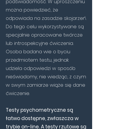
podświadomość. W uproszczeniu
można powiedzieć, że
odpowiada na zasadzie skojarzeń.
Do tego celu wykorzystywane są
specjalnie opracowane twórcze
lub introspekcyjne ćwiczenia.
Osoba badana wie o byciu
przedmiotem testu, jednak
udziela odpowiedzi w sposób
nieświadomy, nie wiedząc, z czym
w swym zamiarze wiąże się dane
ćwiczenie.
Testy psychometryczne są
łatwo dostępne, zwłaszcza w
trybie on-line. A testy rzutowe są