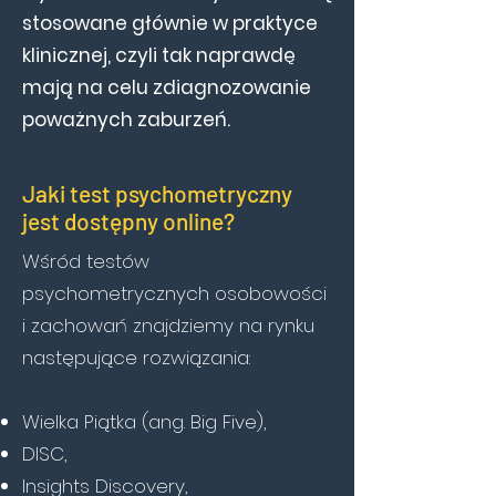
stosowane głównie w praktyce
klinicznej, czyli tak naprawdę
mają na celu zdiagnozowanie
poważnych zaburzeń.
Jaki test psychometryczny
jest dostępny online?
Wśród testów
psychometrycznych osobowości
i zachowań znajdziemy na rynku
następujące rozwiązania:
Wielka Piątka (ang. Big Five),
DISC,
Insights Discovery,