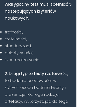
wiarygodny test musi spełniać 5
następujących kryteriów
naukowych
:
trafności,
rzetelności,
standaryzacji,
obiektywności,
i znormalizowania.
2. Drugi typ to testy rzutowe
. Są
to badania osobowości, w
których osoba badana tworzy i
prezentuje różnego rodzaju
artefakty, wykorzystując do tego