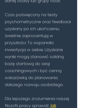
danej osoby lub grupy osób.
Czas poświęcony na testy
psychometryczne oraz feedback
uzyskany po ich ukończeniu
świetnie zaprocentują w
przyszłości. To wspaniała
inwestycja w siebie. Uzyskane
wyniki mogą stanowić solidną
bazę startową do sesji
coachingowych i być
cenną
wskazówką do planowania
dalszego rozwoju osobistego.
Dla lepszego zrozumienia naszej
filozofii pracy sprawdź,
jak