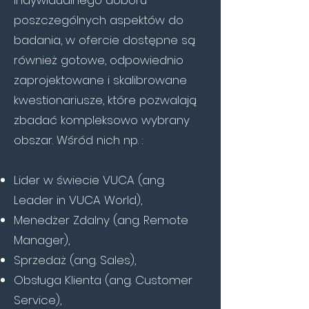
indywidualnego doboru
poszczególnych aspektów do
badania, w ofercie dostępne są
również gotowe, odpowiednio
zaprojektowane i skalibrowane
kwestionariusze, które pozwalają
zbadać kompleksowo wybrany
obszar. Wśród nich np. :
Lider w świecie VUCA (ang.
Leader in VUCA World),
Menedżer Zdalny (ang. Remote
Manager),
Sprzedaż (ang. Sales),
Obsługa Klienta (ang. Customer
Service),