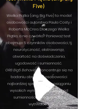
Five)
Wielka Piątka (ang. Big Five) to model
osobowości autorstwa Paula Costy i
Roberta McCrea. Dlaczego Wielka
Piątka, a nie czwórka? Ponieważ test
obejmuje 5 czynników osobowości, tj.:
neurotyczność, ekstrawersję,
otwartość na doświadczenia,
ugodowość i sumienność.
GR8 Big5 Behaviors
koncentruje się na
badaniu obszarów osobowości
najbardziej sprzyjających osiąganiu
wysokich wyników. Począwszy od
sumienności po odporność i
wytrwałość,