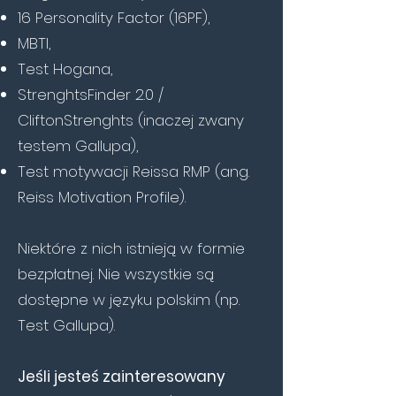
16 Personality Factor (16PF),
MBTI,
Test Hogana,
StrenghtsFinder 2.0 /
CliftonStrenghts (inaczej zwany
testem Gallupa),
Test motywacji Reissa RMP (ang.
Reiss Motivation Profile).
Niektóre z nich istnieją w formie
bezpłatnej. Nie wszystkie są
dostępne w języku polskim (np.
Test Gallupa).
Jeśli jesteś zainteresowany