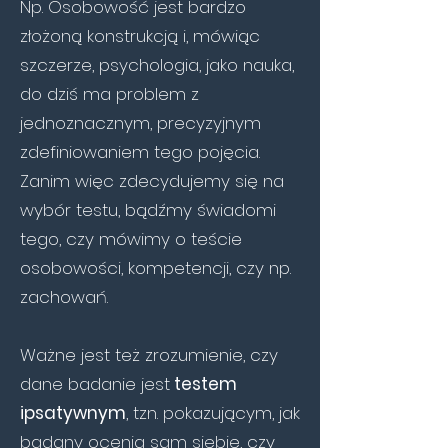
Np. Osobowość jest bardzo
złożoną konstrukcją i, mówiąc
szczerze, psychologia, jako nauka,
do dziś ma problem z
jednoznacznym, precyzyjnym
zdefiniowaniem tego pojęcia.
Zanim więc zdecydujemy się na
wybór testu, bądźmy świadomi
tego, czy mówimy o teście
osobowości, kompetencji, czy np.
zachowań.
Ważne jest też zrozumienie, czy
dane badanie jest
testem
ipsatywnym
, tzn. pokazującym, jak
badany ocenia sam siebie, czy