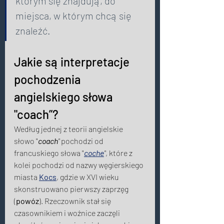
którym się znajdują, do 
miejsca, w którym chcą się 
znaleźć. 
Jakie są interpretacje 
pochodzenia 
angielskiego słowa 
"coach”? 
Według jednej z teorii angielskie 
słowo "
coach
"
 pochodzi od 
francuskiego słowa "
coche
"
, które z 
kolei pochodzi od nazwy węgierskiego 
miasta 
Kocs
, gdzie w XVI wieku 
skonstruowano pierwszy zaprzęg 
(
powóz
). Rzeczownik stał się 
czasownikiem i woźnice zaczęli 