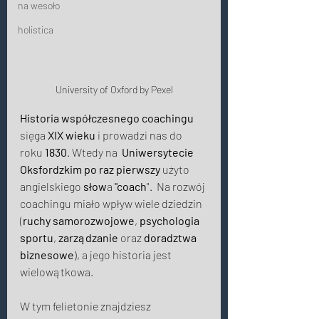
na wesoło
holistica
University of Oxford by Pexel
Historia współczesnego coachingu
sięga 
XIX wieku
 i prowadzi nas do 
roku 
1830
. Wtedy na  
Uniwersytecie 
Oksfordzkim
po raz pierwszy
 użyto 
angielskiego 
słow
a 
"coach
".  Na rozwój 
coachingu miało wpływ wiele dziedzin 
(
ruchy samorozwojowe
, 
psychologia 
sportu
, 
zarządzanie
 oraz 
doradztwa
biznesowe
), a jego historia jest 
wielowątkowa. 
W tym felietonie znajdziesz 