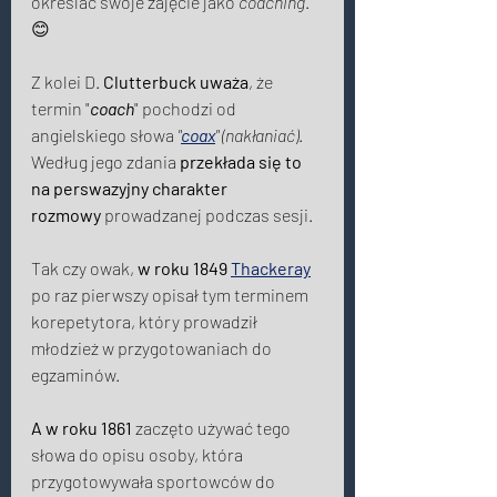
określać swoje zajęcie jako 
coaching
. 
😊 
Z kolei D. 
Clutterbuck uważa
, że 
termin "
coach
" pochodzi od 
angielskiego słowa
 "
coax
" (nakłaniać)
. 
Według jego zdania 
przekłada się to 
na perswazyjny charakter 
rozmowy
 prowadzanej podczas sesji. 
Tak czy owak, 
w roku 1849
Thackeray
po raz pierwszy opisał tym terminem 
korepetytora, który prowadził 
młodzież w przygotowaniach do 
egzaminów. 
A w roku 1861 
zaczęto używać tego 
słowa do opisu osoby, która 
przygotowywała sportowców do 