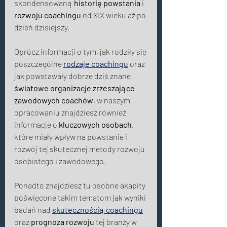
skondensowaną 
historię powstania
 i 
rozwoju coachingu
 od XIX wieku aż po 
dzień dzisiejszy. 
Oprócz informacji o tym, jak rodziły się 
poszczególne 
rodzaje coachingu
 oraz 
jak powstawały dobrze dziś znane 
światowe organizacje zrzeszające 
zawodowych coachów
, w naszym 
opracowaniu znajdziesz również 
informacje o 
kluczowych osobach
, 
które miały wpływ na powstanie i 
rozwój tej skutecznej metody rozwoju 
osobistego i zawodowego.  
Ponadto znajdziesz tu osobne akapity 
poświęcone takim tematom jak wyniki 
badań nad 
skutecznością coachingu
oraz 
prognoza rozwoju
 tej branży w 