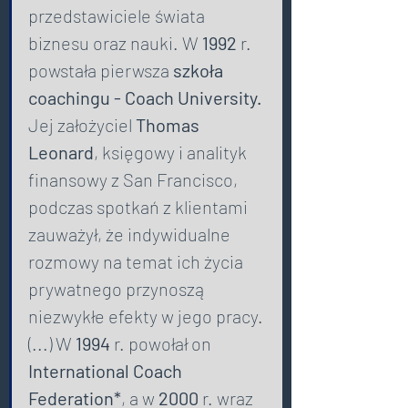
przedstawiciele świata 
biznesu oraz nauki. W 
1992 
r. 
powstała pierwsza 
szkoła 
coachingu - Coach University.
Jej założyciel 
Thomas 
Leonard
, księgowy i analityk 
finansowy z San Francisco, 
podczas spotkań z klientami 
zauważył, że indywidualne 
rozmowy na temat ich życia 
prywatnego przynoszą 
niezwykłe efekty w jego pracy. 
(...) W 
1994
 r. powołał on 
International Coach 
Federation*
, a w 
2000
 r. wraz 