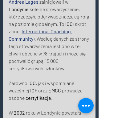
Andrea Lages
 zainicjowali w 
Londynie
 kolejne stowarzyszenie, 
które zaczęło odgrywać znaczącą rolę 
na poziomie globalnym. To 
ICC
 (skrót 
z ang. 
International Coaching 
Community
). Według danych ze strony 
tego stowarzyszenia jest ono w tej 
chwili obecne w 78 krajach i może się 
pochwalić grupą 15 000 
certyfikowanych członków. 
Zarówno 
ICC,
 jak i wspomniane 
wcześniej 
ICF
 oraz 
EMCC
 prowadzą 
osobne 
certyfikacje
.  
W 
2002
 roku w Londynie powstała 
Association for Coaching
 (
AFC
). Ta 
organizacja typu non-profit aspiruje 
do tego, aby zrzeszać nie tylko 