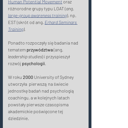
Human Potential Movement
 oraz 
różnorodne grupy typu LGAT (
ang. 
large-group awareness training
), np. 
EST (skrót od ang. 
Erhard Seminars 
Training
)
. 
Ponadto rozpoczęły się badania nad 
tematem 
przywództwa
 (ang. 
leadership studies
) i przy
s
pieszył 
rozwój 
psychologii
. 
W roku 
2000
 University of Sydney 
utworzyła  pierwszą na świecie 
jednostkę badań nad psychologią 
coachingu, a w kolejnych latach 
powstały pierwsze czasopisma 
akademickie poświęcone tej 
dziedzinie. 