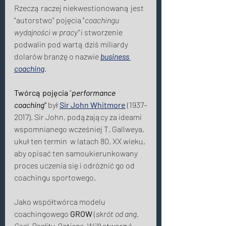
Rzeczą raczej niekwestionowaną jest 
"autorstwo" pojęcia "
coachingu 
wydajności w pracy"
i stworzenie 
podwalin pod wartą dziś miliardy 
dolarów branżę o nazwie 
business 
coaching
. 
Twórcą pojęcia
 "
performance 
coaching
"
 był
Sir John Whitmore
 (1937–
2017). Sir John, podążający za ideami 
wspomnianego wcześniej T. Gallweya, 
ukuł ten termin  w latach 80. XX wieku, 
aby opisać ten samoukierunkowany 
proces uczenia się i odróżnić go od 
coachingu sportowego. 
Jako współtwórca modelu 
coachingowego 
GROW
 (
skrót od ang. 
Goal, Reality, Options, Will
) stworzył 