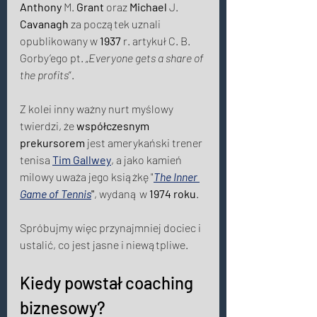
Anthony
 M. 
Grant
 oraz 
Michael
 J. 
Cavanagh 
za początek uznali 
opublikowany w 
1937
 r. artykuł C. B. 
Gorby’ego pt. „
Everyone gets a share of 
the profits
”. 
Z kolei inny ważny nurt myślowy 
twierdzi, że 
współczesnym 
prekursorem 
jest amerykański trener 
tenisa 
Tim Gallwey
, a jako kamień 
milowy uważa jego książkę "
The Inner 
Game of
Tennis
"
, wydaną w 
1974 roku
. 
Spróbujmy więc przynajmniej dociec i 
ustalić, co jest jasne i niewątpliwe. 
Kiedy powstał coaching 
biznesowy?  