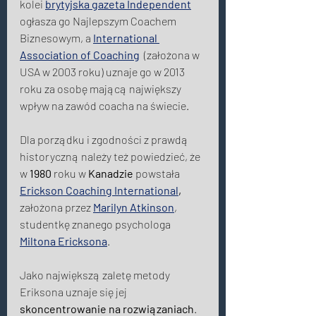
kolei
brytyjska gazeta Independent
ogłasza go Najlepszym Coachem 
Biznesowym, a 
International 
Association of Coaching
 (założona w 
USA w 2003 roku) uznaje go w 2013 
roku za osobę mającą największy 
wpływ na zawód coacha na świecie. 
Dla porządku i zgodności z prawdą 
historyczną należy też powiedzieć, że 
w 
1980
 roku w 
Kanadzie
 powstała 
Erickson Coaching International
,
założona przez 
Marilyn Atkinson
, 
studentkę znanego psychologa 
Miltona Ericksona
. 
Jako największą zaletę metody 
Eriksona uznaje się jej 
skoncentrowanie na rozwiązaniach
. 