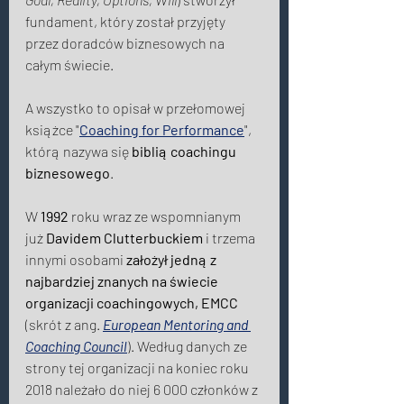
fundament, który został przyjęty 
przez doradców biznesowych na 
całym świecie. 
A wszystko to opisał w przełomowej 
książce "
Coaching for Performance
", 
którą nazywa się 
biblią coachingu 
biznesowego
. 
W 
1992
 roku wraz ze wspomnianym 
już 
Davidem Clutterbuckiem
 i trzema 
innymi osobami 
założył jedną z 
najbardziej znanych na świecie 
organizacji coachingowych, EMCC
(skrót z ang. 
European Mentoring and 
Coaching Council
). Według danych ze 
strony tej organizacji na koniec roku 
2018 należało do niej 6 000 członków z 