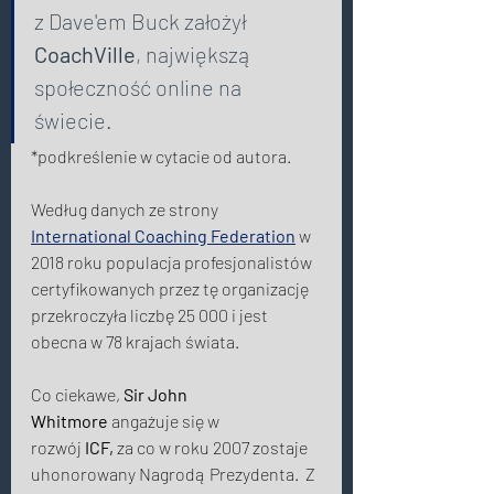
z Dave'em Buck założył 
CoachVille
, największą 
społeczność online na 
świecie. 
*podkreślenie w cytacie od autora. 
Według danych ze strony 
International Coaching Federation
 w 
2018 roku populacja profesjonalistów  
certyfikowanych przez tę organizację 
przekroczyła liczbę 25 000 i jest 
obecna w 78 krajach świata. 
Co ciekawe, 
Sir John 
Whitmore
 angażuje się w 
rozwój 
ICF,
 za co w roku 2007 zostaje 
uhonorowany Nagrodą Prezydenta.  Z 