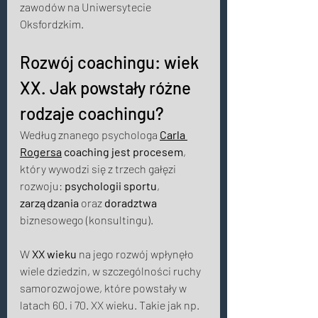
zawodów na Uniwersytecie 
Oksfordzkim.
Rozwój coachingu: wiek 
XX. Jak powstały różne 
rodzaje coachingu? 
Według znanego psychologa 
Carla 
Rogersa
coaching jest procesem
, 
który wywodzi się z trzech gałęzi 
rozwoju: 
psychologii sportu
, 
zarządzania
 oraz 
doradztwa
biznesowego (konsultingu). 
W 
XX wieku
 na jego rozwój wpłynęło 
wiele dziedzin, w szczególności ruchy 
samorozwojowe, które powstały w 
latach 60. i 70. XX wieku. Takie jak np. 