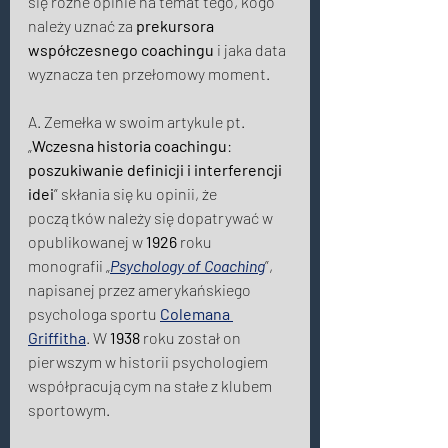
się różne opinie na temat tego, kogo 
należy uznać za 
prekursora
współczesnego coachingu
 i jaka data 
wyznacza ten przełomowy moment. 
A. Zemełka w swoim artykule pt. 
„
Wczesna historia coachingu
: 
poszukiwanie definicji i interferencji 
idei
” skłania się ku opinii, że 
początków należy się dopatrywać w 
opublikowanej w 
1926
 roku 
monografii „
Psychology of Coaching
”, 
napisanej przez amerykańskiego 
psychologa sportu 
Colemana 
Griffitha
. W 
1938
 roku został on 
pierwszym w historii psychologiem 
współpracującym na stałe z klubem 
sportowym. 