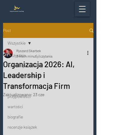
Post
Wszystkie
Ryszard Skarbek
Wszystkie
3 mar
4 minut(y) czytania
Organizacja 2026: AI,
coaching biznesowy
Leadership i
coaching osobisty
Transformacja Firm
mentoring
Zaktualizowano:
23 cze
przypowieści
wartości
biografie
recenzje książek