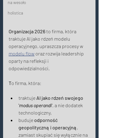
na wesoło
holistica
Organizacja 2026
 to firma, która 
traktuje AI jako rdzeń modelu 
operacyjnego, upraszcza procesy w 
modelu flow
 oraz rozwija leadership 
oparty na refleksji i 
odpowiedzialności. 
T
o firma, która: 
traktuje 
AI jako rdzeń swojego 
'
modus operandi
'
, a nie dodatek 
technologiczny,
buduje 
odporność 
geopolityczną i operacyjną
, 
zamiast skupiać się wyłącznie na 