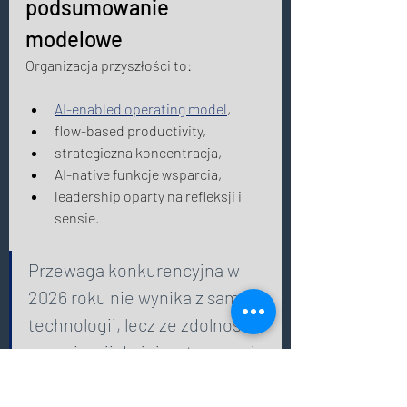
podsumowanie 
modelowe
Organizacja przyszłości to: 
AI-enabled operating model
, 
flow-based productivity, 
strategiczna koncentracja, 
AI-native funkcje wsparcia, 
leadership oparty na refleksji i 
sensie. 
Przewaga konkurencyjna w 
2026 roku nie wynika z samej 
technologii, lecz ze zdolności 
organizacji do jej systemowej 
integracji z kulturą, strategią i 
przywództwem. 