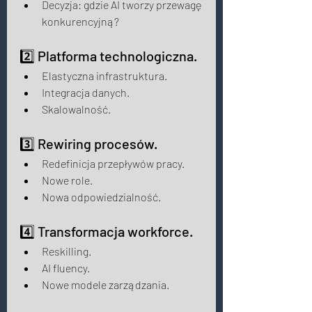
Decyzja: gdzie AI tworzy przewagę 
konkurencyjną? 
2️⃣ Platforma technologiczna. 
Elastyczna infrastruktura. 
Integracja danych. 
Skalowalność. 
3️⃣ Rewiring procesów. 
Redefinicja przepływów pracy. 
Nowe role. 
Nowa odpowiedzialność. 
4️⃣ Transformacja workforce. 
Reskilling. 
AI fluency. 
Nowe modele zarządzania. 