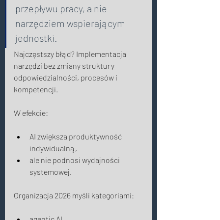
przepływu pracy, a nie 
narzędziem wspierającym 
jednostki.
Najczęstszy błąd? Implementacja 
narzędzi bez zmiany struktury 
odpowiedzialności, procesów i 
kompetencji. 
W efekcie: 
AI zwiększa produktywność 
indywidualną, 
ale nie podnosi wydajności 
systemowej. 
Organizacja 2026 myśli kategoriami: 
agentic AI, 