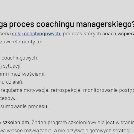
ga proces coachingu managerskiego?
 seria 
sesji coachingowych
, podczas których 
coach wspie
czowe elementy to: 
w coachingowych. 
sytuacji. 
ami i możliwościami. 
u działań. 
, regularna motywacja, retrospekcje, monitorowanie postę
cesów. 
dsumowanie procesu. 
e 
szkoleniem
. Żaden program szkoleniowy nie jest w stanie
wa własne rozwiązania, a nie przyswaja gotowych strategii