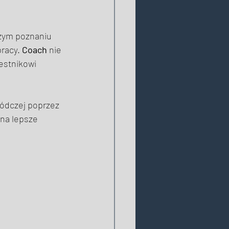
zym poznaniu 
racy. 
Coach
 nie 
estnikowi  
wódczej poprzez 
na lepsze 