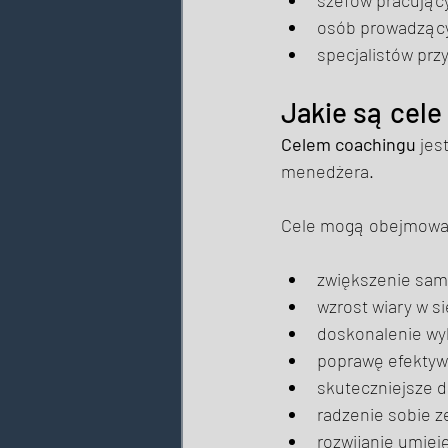
osób prowadzący
specjalistów prz
Jakie są cele
Celem coachingu
 jes
menedżera. 
Cele mogą obejmowa
zwiększenie sam
wzrost wiary w si
doskonalenie wy
poprawę efektyw
skuteczniejsze d
radzenie sobie ze
rozwijanie umiej