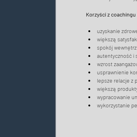
Korzyści z coaching
uzyskanie zdrowe
większą satysfakc
spokój wewnętrzny
autentyczność i 
wzrost zaangażo
usprawnienie kom
lepsze relacje z
większą produkty
wypracowanie un
wykorzystanie pe