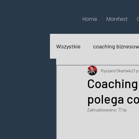
Home
Manifest
Wszystkie
coaching bizneso
biografie
recenzje książ
Ryszard Skarbek
21 
Coaching 
polega c
Zaktualizowano:
17 lip