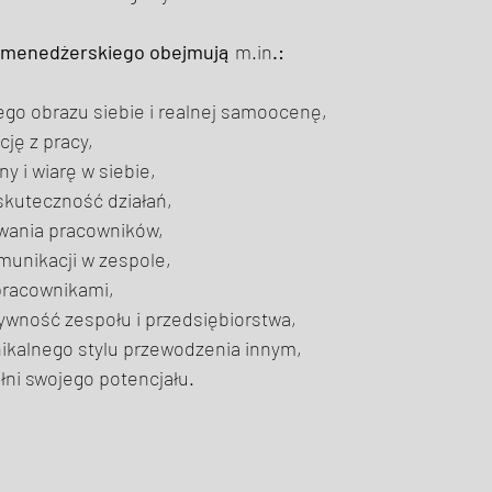
u menedżerskiego obejmują
m.in
.: 
go obrazu siebie i realnej samoocenę, 
ję z pracy, 
 i wiarę w siebie, 
skuteczność działań, 
wania pracowników, 
unikacji w zespole, 
 pracownikami, 
wność zespołu i przedsiębiorstwa, 
ikalnego stylu przewodzenia innym, 
łni swojego potencjału. 