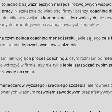
to jedno z najważniejszych narzędzi rozwojowych współc
 pracy.
 Niezależnie od wielkości firmy i branży, 
coaching dl
nie tylko w rozwijaniu 
kompetencji kierowniczych
, ale ró
nych, produktywnych i zaangażowanych zespołów. 
na czym polega coaching menedżerski
, jakie są jego 
cele 
 osiąganie 
lepszych wyników
 w 
biznesie
. 
się, jak wygląda 
proces coachingu
, czym różni się od 
men
o wdrożyć w firmie, aby nie tylko 
lepiej zarządzać swoim 
rzewagę na rynku
. 
menedżerów
wyższego
 i 
średniego szczebla
, ale również 
esowanych własnym 
rozwojem zawodowym
 oraz efektywny