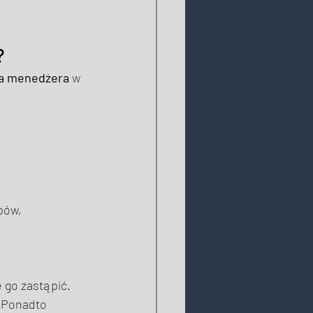
 
ra menedżera
 w 
pów, 
 go zastąpić. 
. Ponadto 