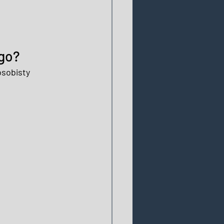
go? 
osobisty