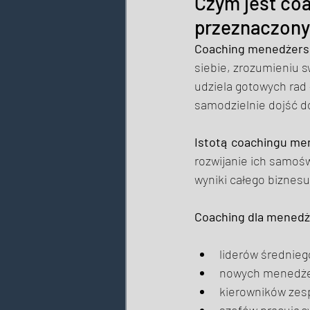
Czym jest coa
przeznaczony
Coaching menedżers
siebie, zrozumieniu s
udziela gotowych rad 
samodzielnie dojść d
Istotą coachingu me
rozwijanie ich samoś
wyniki całego biznesu
Coaching dla mened
liderów średnieg
nowych menedżeró
kierowników zes
szefów pracując