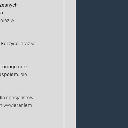
zesnych 
a 
wnież w 
i korzyści
 oraz w 
toringu
 oraz 
zespołem
, ale 
dla specjalistów 
m wywieraniem 