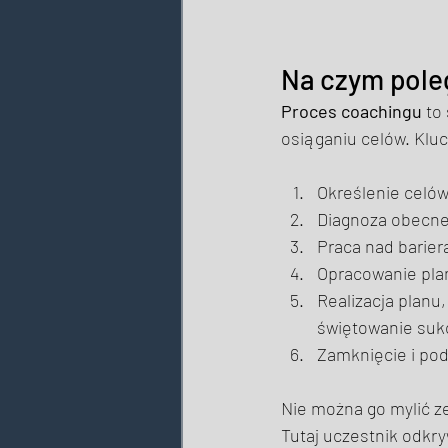
Na czym pole
Proces coachingu
 to
osiąganiu celów. Klu
Określenie celó
Diagnoza obecnej 
Praca nad barier
Opracowanie plan
Realizacja planu
świętowanie suk
Zamknięcie i po
Nie można go mylić z
Tutaj uczestnik odkry