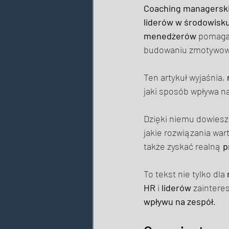
Coaching managerski 
liderów w środowisku
menedżerów
 pomaga 
budowaniu zmotywowa
Ten artykuł wyjaśnia, 
jaki sposób wpływa na
Dzięki niemu dowiesz 
jakie rozwiązania wart
także zyskać realną 
p
To tekst nie tylko dla 
HR
 i 
liderów
 zainter
wpływu na zespół
. 