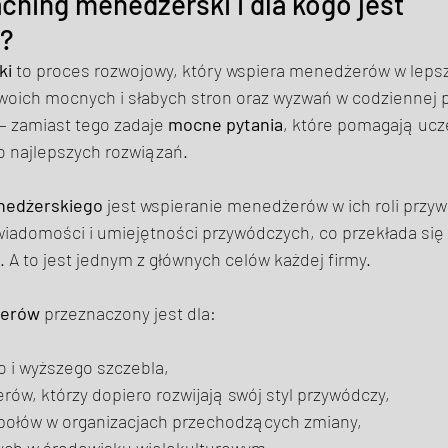
ching menedżerski i dla kogo jest 
? 
ki
 to proces rozwojowy, który wspiera menedżerów w leps
woich mocnych i słabych stron oraz wyzwań w codziennej p
– zamiast tego zadaje 
mocne pytania
, które pomagają ucz
o najlepszych rozwiązań. 
nedżerskiego
 jest wspieranie menedżerów w ich roli przy
wiadomości i umiejętności przywódczych, co przekłada się 
. A to jest jednym z głównych celów każdej firmy. 
żerów
 przeznaczony jest dla: 
o i wyższego szczebla, 
w, którzy dopiero rozwijają swój styl przywódczy, 
połów w organizacjach przechodzących zmiany, 
ych w środowisku wielokulturowym, 