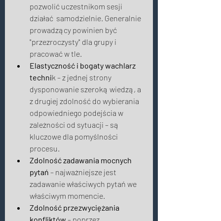
pozwolić uczestnikom sesji 
działać  samodzielnie. Generalnie 
prowadzący powinien być 
"przezroczysty" dla grupy i 
pracować w tle. 
Elastyczność i bogaty wachlarz 
techni
k – z jednej strony 
dysponowanie szeroką wiedzą, a 
z drugiej zdolność do wybierania 
odpowiedniego podejścia w 
zależności od sytuacji – są 
kluczowe dla pomyślności 
procesu. 
Zdolność zadawania mocnych 
pytań
 – najważniejsze jest 
zadawanie właściwych pytań we 
właściwym momencie. 
Zdolność przezwyciężania 
konfliktów
 – poprzez 