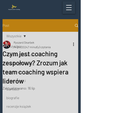
Post
Wszystkie
Ryszard Skarbek
Wszystkie
14 gru 2024
7 minut(y) czytania
Czym jest coaching
coaching biznesowy
zespołowy? Zrozum jak
coaching osobisty
team coaching wspiera
mentoring
liderów
przypowieści
Zaktualizowano:
16 lip
wartości
biografie
recenzje książek