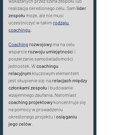
wskazanych przez szefa zespołu lub 
realizacja określonego celu. Sam 
lider 
zespołu
 może, ale nie musi 
uczestniczyć w takim 
rodzaju 
coachingu
. 
Coaching
 rozwojowy
 ma na celu 
wsparcie 
rozwoju umiejętnośc
i i 
poszerzanie samoświadomości 
jednostek. W 
coachingu 
relacyjnym
 kluczowym elementem 
jest skupienie się  na 
relacjach między 
członkami zespołu 
i budowanie 
wzajemnego zaufania. Natomiast 
coaching projektowy
 koncentruje się 
na pomocy w prowadzeniu 
określonego projektu i 
osiąganiu 
jego celów
. 