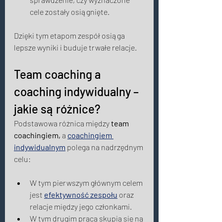
cele zostały osiągnięte.  
Dzięki tym etapom zespół osiąga 
lepsze wyniki i buduje trwałe relacje. 
Team coaching a 
coaching indywidualny – 
jakie są różnice? 
Podstawowa różnica między 
team 
coachingiem,
 a 
coachingiem 
indywidualnym
 polega na nadrzędnym 
celu: 
W tym pierwszym głównym celem 
jest 
efektywność zespołu
 oraz 
relacje między jego członkami. 
W tym drugim praca skupia się na 