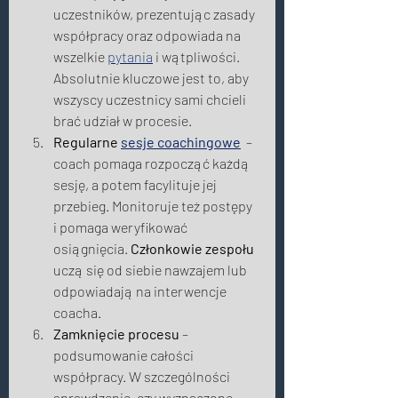
uczestników, prezentując zasady 
współpracy oraz odpowiada na 
wszelkie 
pytania
 i wątpliwości. 
Absolutnie kluczowe jest to, aby 
wszyscy uczestnicy sami chcieli 
brać udział w procesie. 
Regularne 
sesje coachingowe
  – 
coach pomaga rozpocząć każdą 
sesję, a potem facylituje jej 
przebieg. Monitoruje też postępy  
i pomaga weryfikować 
osiągnięcia.
 Członkowie zespołu
uczą się od siebie nawzajem lub 
odpowiadają na interwencje 
coacha. 
Zamknięcie procesu
 – 
podsumowanie całości 
współpracy. W szczególności 
sprawdzenie, czy wyznaczone 