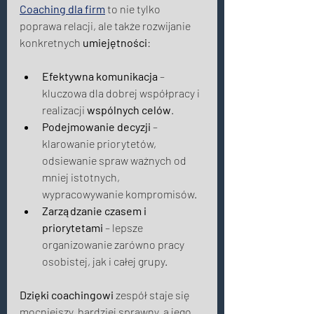
Coaching dla firm
 to nie tylko 
poprawa relacji, ale także rozwijanie 
konkretnych 
umiejętności
: 
Efektywna komunikacja
 – 
kluczowa dla dobrej współpracy i 
realizacji 
wspólnych celów
.
Podejmowanie decyzji
 – 
klarowanie priorytetów, 
odsiewanie spraw ważnych od 
mniej istotnych, 
wypracowywanie kompromisów.
Zarządzanie czasem i 
priorytetami
 – lepsze 
organizowanie zarówno pracy 
osobistej, jak i całej grupy. 
Dzięki coachingowi
 zespół staje się 
mocniejszy, bardziej sprawny, a jego 