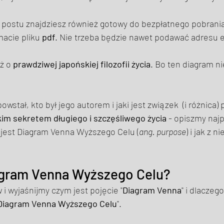
o postu znajdziesz również gotowy do bezpłatnego pobrania
acie pliku 
pdf
. Nie trzeba będzie nawet podawać adresu e
ż o 
prawdziwej japońskiej filozofii życia
. Bo ten diagram ni
wstał, kto był jego autorem i jaki jest związek  (i różnica)
im sekretem długiego i szczęśliwego życia
 - opiszmy najp
jest Diagram Venna Wyższego Celu (
ang. purpose
) i jak z n
agram Venna Wyższego Celu? 
i wyjaśnijmy czym jest pojęcie "
Diagram Venna
" i dlaczego
Diagram Venna Wyższego Celu
". 