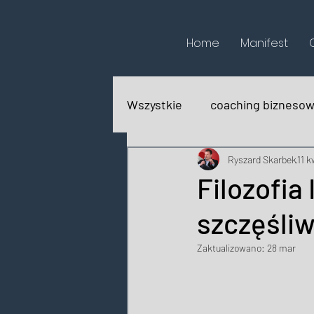
Home
Manifest
Wszystkie
coaching bizneso
biografie
recenzje książ
Ryszard Skarbek
11 k
Filozofia 
szczęśliw
Zaktualizowano:
28 mar