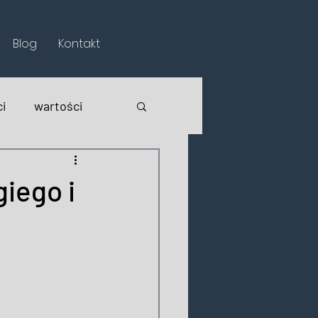
Blog
Kontakt
i
wartości
giego i