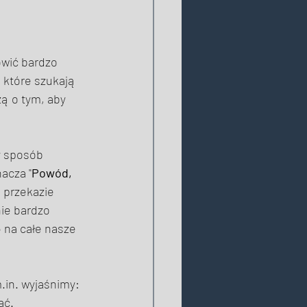
wić bardzo 
 które szukają 
ą o tym, aby 
y sposób 
nacza "
Powód, 
 przekazie 
ie bardzo 
 na całe nasze 
in. wyjaśnimy: 
ać. 