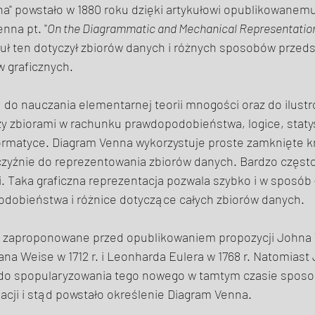
a" powstało w 1880 roku dzięki artykułowi opublikowanemu
nna pt. "
On the Diagrammatic and Mechanical Representation 
ykuł ten dotyczył zbiorów danych i różnych sposobów przedst
graficznych. 
 do nauczania elementarnej teorii mnogości oraz do ilustr
zy zbiorami w rachunku prawdopodobieństwa, logice, staty
formatyce. Diagram Venna wykorzystuje proste zamknięte k
zyźnie do reprezentowania zbiorów danych. Bardzo często
. Taka graficzna reprezentacja pozwala szybko i w sposób 
odobieństwa i różnice dotyczące całych zbiorów danych. 
y zaproponowane przed opublikowaniem propozycji Johna 
iana Weise w 1712 r. i Leonharda Eulera w 1768 r. Natomiast
ę do spopularyzowania tego nowego w tamtym czasie sposo
cji i stąd powstało określenie Diagram Venna. 