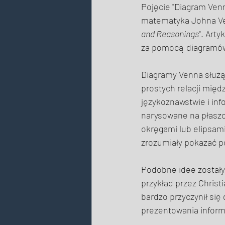
Pojęcie "Diagram Venn
matematyka Johna Ve
and Reasonings
". Art
za pomocą diagramów 
Diagramy Venna służą
prostych relacji międ
językoznawstwie i in
narysowane na płaszc
okręgami lub elipsami
zrozumiały pokazać p
Podobne idee został
przykład przez Christ
bardzo przyczynił si
prezentowania informa