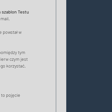
 
szablon Testu 
mail. 
e powstał w 
 pomiędzy tym 
ierw czym jest 
iego korzystać. 
 to pojęcie 