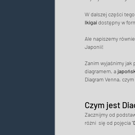
W dalszej części teg
Ikigai 
dostępny w form
Ale napiszemy równie
Japonii! 
Zanim wyjaśnimy jak po
diagramem, a 
japońsk
Diagram Venna, czym 
Czym jest Di
Zacznijmy od podstaw 
różni  się od pojęcia "