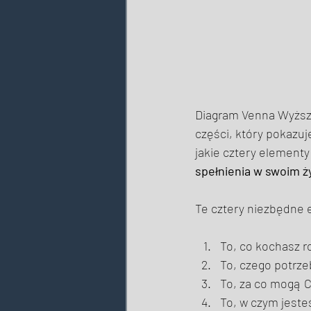
Diagram Venna Wyższ
części, który pokazuj
jakie cztery element
spełnienia w swoim ż
Te cztery niezbędne 
To, co kochasz ro
To, czego potrzeb
To, za co mogą Ci
To, w czym jeste