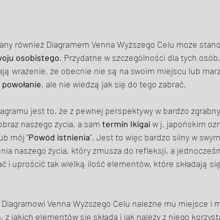
wany również Diagramem Venna Wyższego Celu może stano
woju osobistego
. Przydatne w szczególności dla tych osób,
ją wrażenie, że obecnie nie są na swoim miejscu lub marz
 powołanie
, ale nie wiedzą jak się do tego zabrać. 
iagramu jest to, że z pewnej perspektywy w bardzo zgrabn
obraz naszego życia, a sam 
termin Ikigai
 w j. japońskim oz
lub mój "
Powód istnienia
". Jest to więc bardzo silny w swym
ia naszego życia, który zmusza do refleksji, a jednocześn
 uprościć tak wielką ilość elementów, które składają się
 Diagramowi Venna Wyższego Celu należne mu miejsce i m.
 z jakich elementów się składa i jak należy z niego korzyst