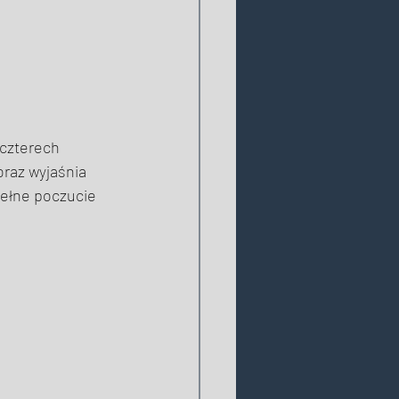
 czterech 
oraz wyjaśnia 
pełne poczucie 