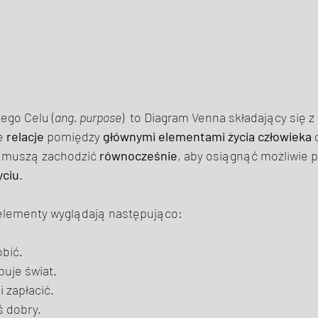
ego Celu (
ang. purpose
)  to Diagram Venna składający się z
e 
relacje
 pomiędzy 
głównymi elementami życia człowieka
 
y muszą zachodzić 
równocześnie
, aby osiągnąć możliwie 
yciu
. 
elementy wyglądają następująco: 
bić. 
uje świat. 
 zapłacić. 
ś dobry. 