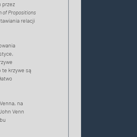
 przez 
of Propositions 
awiania relacji 
owania 
styce, 
rzywe 
 te krzywe są 
łatwo 
Venna, na 
 John Venn 
bu 