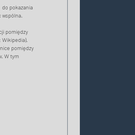
 do pokazania  
ć wspólna. 
cji pomiędzy 
 Wikipedia). 
żnice pomiędzy 
w. W tym 