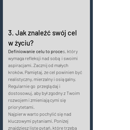
3. Jak znaleźć swój cel 
w życiu? 
Definiowanie celu to proce
s, który 
wymaga refleksji nad sobą i swoimi 
aspiracjami. Zacznij od małych 
kroków. Pamiętaj, że cel powinien być 
realistyczny, mierzalny i osiągalny. 
Regularnie go  przeglądaj i 
dostosowuj, aby był zgodny z Twoim 
rozwojem i zmieniającymi się 
priorytetami.
Najpierw warto pochylić się nad 
kluczowymi pytaniami. Poniżej 
znajdziesz listę pytań, które trzeba 