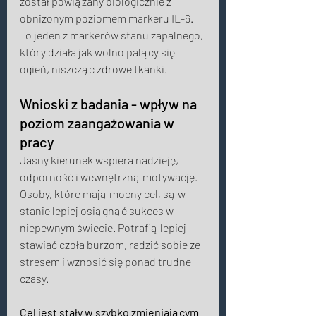
został powiązany biologicznie z 
obniżonym poziomem markeru IL-6. 
To jeden z markerów stanu zapalnego, 
który działa jak wolno palący się 
ogień, niszcząc zdrowe tkanki. 
Wnioski z badania - wpływ na 
poziom zaangażowania w 
pracy 
Jasny kierunek wspiera nadzieję, 
odporność i wewnętrzną motywację. 
Osoby, które mają mocny cel, są w 
stanie lepiej osiągnąć sukces w 
niepewnym świecie. Potrafią lepiej 
stawiać czoła burzom, radzić sobie ze 
stresem i wznosić się ponad trudne 
czasy. 
Cel jest stały w szybko zmieniającym 