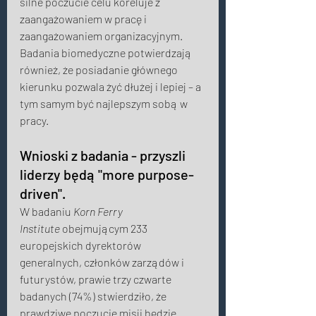
silne poczucie celu koreluje z 
zaangażowaniem w pracę i 
zaangażowaniem organizacyjnym. 
Badania biomedyczne potwierdzają 
również, że posiadanie głównego 
kierunku pozwala żyć dłużej i lepiej – a 
tym samym być najlepszym sobą w 
pracy. 
Wnioski z badania - przyszli 
liderzy będą "more purpose-
driven". 
W badaniu 
Korn Ferry 
Institute
 obejmującym 233 
europejskich dyrektorów 
generalnych, członków zarządów i 
futurystów, prawie trzy czwarte 
badanych (74%) stwierdziło, że 
prawdziwe poczucie misji będzie 