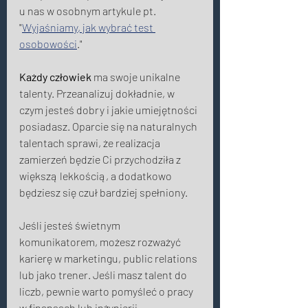
u nas w osobnym artykule pt. 
"
Wyjaśniamy, jak wybrać test 
osobowości
." 
Każdy człowiek
 ma swoje unikalne 
talenty. Przeanalizuj dokładnie, w 
czym jesteś dobry i jakie umiejętności 
posiadasz. Oparcie się na naturalnych 
talentach sprawi, że realizacja 
zamierzeń będzie Ci przychodziła z 
większą lekkością, a dodatkowo 
będziesz się czuł bardziej spełniony.
Jeśli jesteś świetnym 
komunikatorem, możesz rozważyć 
karierę w marketingu, public relations 
lub jako trener. Jeśli masz talent do 
liczb, pewnie warto pomyśleć o pracy 
w finansach lub inżynierii. 