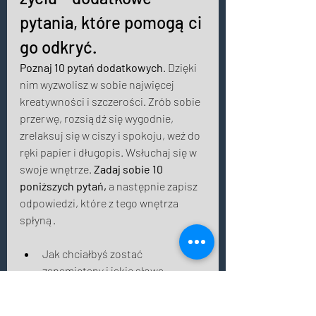
pytania, które pomogą ci 
go odkryć. 
Poznaj 10 pytań dodatkowych
. Dzięki 
nim wyzwolisz w sobie najwięcej 
kreatywności i szczerości. Zrób sobie 
przerwę, rozsiądź się wygodnie, 
zrelaksuj się w ciszy i spokoju, weź do 
ręki papier i długopis. Wsłuchaj się w 
swoje wnętrze. 
Zadaj sobie 10 
poniższych pytań, 
a następnie zapisz 
odpowiedzi, które z tego wnętrza 
spłyną. 
Jak chciałbyś zostać 
zapamiętany i jakie słowa 
chciałbyś przeczytać na swoim 
nekrologu lub nagrobku? (Nie bój 