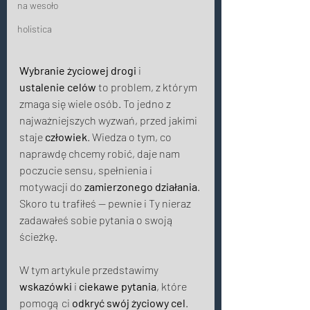
na wesoło
holistica
Wybranie życiowej drogi
 i 
ustalenie celów
 to problem, z którym 
zmaga się wiele osób. To jedno z 
najważniejszych wyzwań, przed jakimi 
staje 
człowiek
. Wiedza o tym, co 
naprawdę chcemy robić, daje nam 
poczucie sensu, spełnienia i 
motywacji do 
zamierzonego działania
. 
Skoro tu trafiłeś — pewnie i Ty nieraz 
zadawałeś sobie pytania o swoją 
ścieżkę. 
W tym artykule przedstawimy 
wskazówki
 i 
ciekawe pytania
, które 
pomogą ci 
odkryć swój życiowy cel
. 