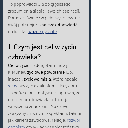
To poprowadzi Cię do głębszego 
zrozumienia siebie i swoich aspiracji. 
Pomoże również w pełni wykorzystać 
swój potencjał i 
znaleźć odpowiedź
na bardzo 
ważne pytanie
. 
1. Czym jest cel w życiu 
człowieka? 
Cel w życiu
 to długoterminowy 
kierunek, 
życiowe powołanie
 lub, 
inaczej, 
życiowa misja
, która nadaje 
sens
 naszym działaniom i decyzjom. 
To coś, co nas motywuje i sprawia, że 
codzienne obowiązki nabierają 
większego znaczenia. Może być 
związany z różnymi aspektami, takimi 
jak kariera zawodowa, relacje, 
rozwój 
osobisty
 czy wkład w społeczeństwo. 