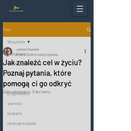
Post
Wszystkie
Jędrzej Skarbek
Wszystkie
9 cze 2024
8 minut(y) czytania
Jak znaleźć cel w życiu?
coaching biznesowy
Poznaj pytania, które
coaching osobisty
pomogą ci go odkryć
mentoring
Zaktualizowano:
3 dni temu
przypowieści
wartości
biografie
recenzje książek