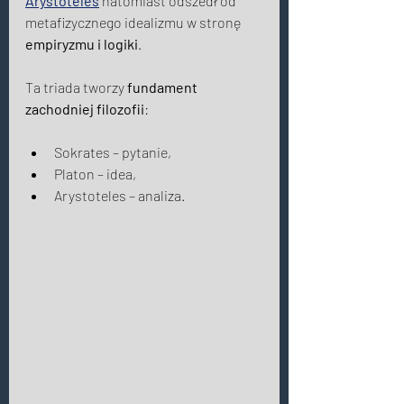
Arystoteles
 natomiast odszedł od 
metafizycznego idealizmu w stronę 
empiryzmu i logiki
. 
Ta triada tworzy 
fundament 
zachodniej filozofii
: 
Sokrates – pytanie, 
Platon – idea, 
Arystoteles – analiza. 