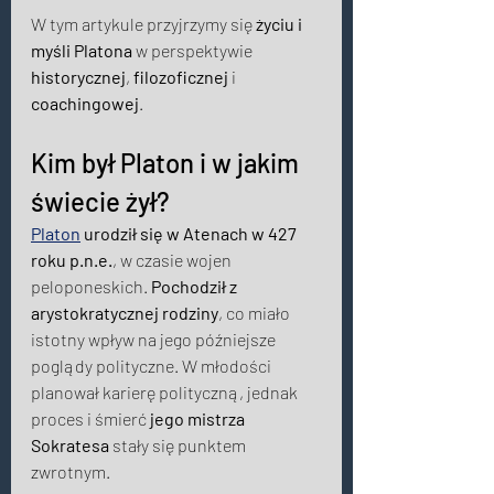
W tym artykule przyjrzymy się 
życiu i 
myśli Platona
 w perspektywie 
historycznej
, 
filozoficznej
 i 
coachingowej
. 
Kim był Platon i w jakim 
świecie żył?
Platon
 urodził się w Atenach w 427 
roku p.n.e.
, w czasie wojen 
peloponeskich. 
Pochodził z 
arystokratycznej rodziny
, co miało 
istotny wpływ na jego późniejsze 
poglądy polityczne. W młodości 
planował karierę polityczną, jednak 
proces i śmierć 
jego mistrza 
Sokratesa
 stały się punktem 
zwrotnym. 