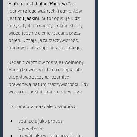
Platona
 jest 
dialog "Państwo"
, a 
jednym z jego ważnych fragmentów 
jest 
mit jaskini
. Autor opisuje ludzi 
przykutych do ściany jaskini, którzy 
widzą jedynie cienie rzucane przez 
ogień. Uznają je za rzeczywistość, 
ponieważ nie znają niczego innego.
Jeden z więźniów zostaje uwolniony. 
Początkowo światło go oślepia, ale 
stopniowo zaczyna rozumieć 
prawdziwą naturę rzeczywistości. Gdy 
wraca do jaskini, inni mu nie wierzą. 
Ta metafora ma wiele poziomów: 
edukacja jako proces 
wyzwolenia, 
rozwój jako wyjście poza iluzje, 