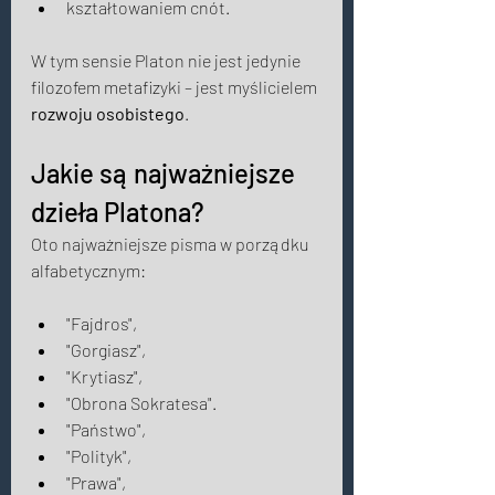
kształtowaniem cnót. 
W tym sensie Platon nie jest jedynie 
filozofem metafizyki – jest myślicielem 
rozwoju osobistego
. 
Jakie są najważniejsze 
dzieła Platona? 
Oto najważniejsze pisma w porządku 
alfabetycznym: 
"Fajdros",
"Gorgiasz", 
"Krytiasz", 
"Obrona Sokratesa". 
"Państwo", 
"Polityk", 
"Prawa", 