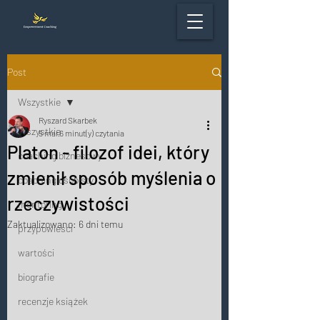
Post
Wszystkie
Ryszard Skarbek
Wszystkie
5 mar
6 minut(y) czytania
Platon - filozof idei, który
coaching biznesowy
zmienił sposób myślenia o
coaching osobisty
rzeczywistości
mentoring
Zaktualizowano:
6 dni temu
przypowieści
wartości
biografie
recenzje książek