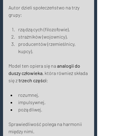
Autor dzieli społeczeństwo na trzy 
grupy: 
rządzących (filozofowie), 
strażników (wojownicy), 
producentów (rzemieślnicy, 
kupcy). 
Model ten opiera się na 
analogii do 
duszy człowieka
, która również składa 
się z 
trzech części
: 
rozumnej, 
impulsywnej, 
pożądliwej. 
Sprawiedliwość polega na harmonii 
między nimi. 