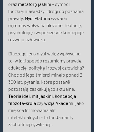
oraz 
metaforę jaskini
 – symbol 
ludzkiej niewiedzy i drogi do poznania 
prawdy. 
Myśl Platona
 wywarła 
ogromny wpływ na filozofię, teologię, 
psychologię i współczesne koncepcje 
rozwoju człowieka.
Dlaczego jego myśl wciąż wpływa na 
to, w jaki sposób rozumiemy prawdę, 
edukację, politykę i rozwój człowieka? 
Choć od jego śmierci minęło ponad 2 
300 lat, pytania, które postawił, 
pozostają zaskakująco aktualne. 
Teoria idei
, 
mit jaskini
, 
koncepcja 
filozofa-króla
 czy 
wizja Akademii
 jako 
miejsca formowania elit 
intelektualnych – to fundamenty 
zachodniej cywilizacji. 