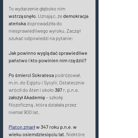
To wydarzenie głęboko nim 
wstrząsnęło
. Uznając, że 
demokracja 
ateńska
 doprowadziła do 
niesprawiedliwego wyroku, Zaczął 
szukać odpowiedzi na pytanie: 
Jak powinno wyglądać sprawiedliwe 
państwo i kto powinien nim rządzić? 
Po śmierci Sokratesa
 podróżował, 
m.in. do Egiptu i Sycylii. Ostatecznie 
wrócił do Aten i około 
387
 r. p.n.e. 
założył Akademię
 – szkołę 
filozoficzną, która działała przez 
niemal 900 lat. 
Platon zmarł
 w 347 roku p.n.e
.
 w 
wieku osiemdziesięciu lat
. Niektóre 