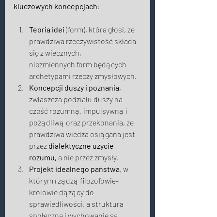
kluczowych koncepcjach
: 
Teoria idei
 (form), która głosi, że 
prawdziwa rzeczywistość składa 
się z wiecznych, 
niezmiennych form będących 
archetypami rzeczy zmysłowych. 
Koncepcji duszy i poznania
, 
zwłaszcza podziału duszy na 
część rozumną, impulsywną i 
pożądliwą oraz przekonania, że 
prawdziwa wiedza osiągana jest 
przez 
dialektyczne użycie 
rozumu,
 a nie przez zmysły. 
Projekt idealnego państwa
, w 
którym rządzą filozofowie-
królowie dążący do 
sprawiedliwości, a struktura 
społeczna i wychowanie są 