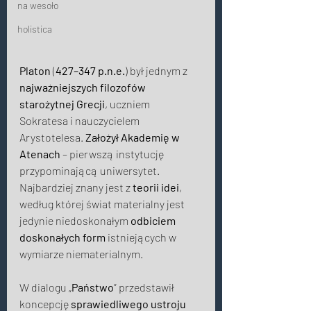
na wesoło
holistica
Platon
 (
427–347 p.n.e.
) był jednym z 
najważniejszych filozofów 
starożytnej Grecji
, uczniem 
Sokratesa i nauczycielem 
Arystotelesa. 
Założył Akademię w 
Atenach
 – pierwszą instytucję 
przypominającą uniwersytet. 
Najbardziej znany jest z 
teorii idei
, 
według której świat materialny jest 
jedynie niedoskonałym 
odbiciem 
doskonałych form
 istniejących w 
wymiarze niematerialnym. 
W dialogu „
Państwo
” przedstawił 
koncepcję 
sprawiedliwego ustroju