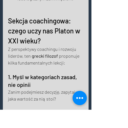
Sekcja coachingowa: 
czego uczy nas Platon w 
XXI wieku? 
Z perspektywy coachingu i rozwoju 
liderów, ten 
grecki filozof
 proponuje 
kilka fundamentalnych lekcji: 
1. Myśl w kategoriach zasad, 
nie opinii 
Zanim podejmiesz decyzję, zapytaj: 
jaka wartość za nią stoi? 
2. Szukaj „idei dobra” 
Co jest naprawdę dobre – nie tylko 
użyteczne? 