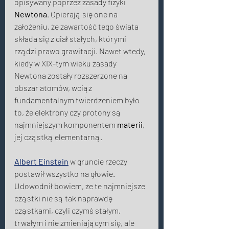
opisywany poprzez zasady fizyki 
Newtona
. Opierają się one na 
założeniu, że zawartość tego świata 
składa się z ciał stałych, którymi 
rządzi prawo grawitacji. Nawet wtedy, 
kiedy w XIX-tym wieku zasady 
Newtona zostały rozszerzone na 
obszar atomów, wciąż 
fundamentalnym twierdzeniem było 
to, że elektrony czy protony są 
najmniejszym komponentem 
materii
, 
jej cząstką elementarną. 
Albert Einstein
 w gruncie rzeczy 
postawił wszystko na głowie. 
Udowodnił bowiem, że te najmniejsze 
cząstki nie są tak naprawdę 
cząstkami, czyli czymś stałym, 
trwałym i nie zmieniającym się, ale 