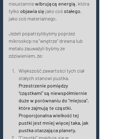
nieustannie 
wibrującą energią
, która 
tylko 
objawia się
 jako coś 
stałego
, 
jako coś materialnego. 
Jeżeli popatrzylibyśmy poprzez 
mikroskop na “wnętrze” drewna lub 
metalu zauważyli byśmy ze 
zdziwieniem, że: 
Większość zawartości tych ciał 
stałych stanowi pustka. 
Przestrzenie pomiędzy 
“cząstkami” są niewspółmiernie 
duże w porównaniu do “miejsca”, 
które zajmują te cząstki. 
Proporcjonalna wielkość tej 
pustki jest mniej więcej taka, jak 
pustka otaczająca planety.
“Cząstki” znajdują się w 