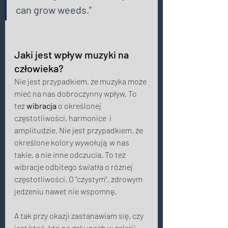
can grow weeds." 
Jaki jest wpływ muzyki na 
człowieka? 
Nie jest przypadkiem, że muzyka może 
mieć na nas dobroczynny wpływ. To 
też 
wibracja
 o określonej 
częstotliwości, harmonice  i 
amplitudzie. Nie jest przypadkiem, że 
określone kolory wywołują w nas 
takie, a nie inne odczucia. To też 
wibracje odbitego światła o różnej 
częstotliwości. O "czystym", zdrowym 
jedzeniu nawet nie wspomnę. 
A tak przy okazji zastanawiam się, czy 
jest ktoś, kto po zakupach w galerii 