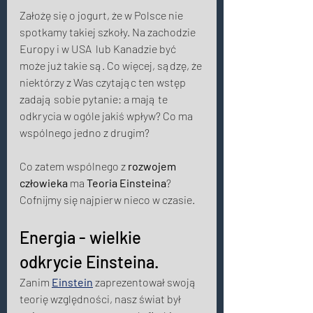
Założę się o jogurt, że w Polsce nie 
spotkamy takiej szkoły. Na zachodzie 
Europy i w USA  lub Kanadzie być 
może już takie są. Co więcej, sądzę, że 
niektórzy z Was czytając ten wstęp 
zadają sobie pytanie: a mają te 
odkrycia w ogóle jakiś wpływ? Co ma 
wspólnego jedno z drugim? 
Co zatem wspólnego z 
rozwojem 
człowieka
 ma 
Teoria Einsteina
? 
Cofnijmy się najpierw nieco w czasie. 
Energia - wielkie 
odkrycie Einsteina. 
Zanim 
Einstein
 zaprezentował swoją 
teorię względności, nasz świat był 