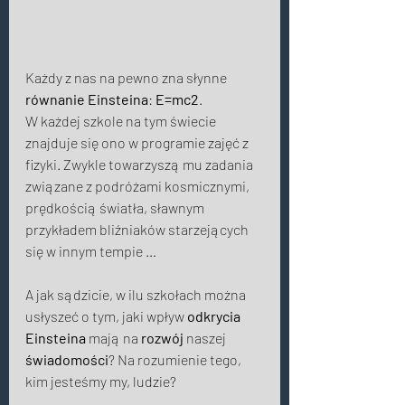
Każdy z nas na pewno zna słynne 
równanie Einsteina
: 
E=mc2
. 
W każdej szkole na tym świecie 
znajduje się ono w programie zajęć z 
fizyki. Zwykle towarzyszą mu zadania 
związane z podróżami kosmicznymi, 
prędkością światła, sławnym 
przykładem bliźniaków starzejących 
się w innym tempie … 
A jak sądzicie, w ilu szkołach można 
usłyszeć o tym, jaki wpływ 
odkrycia 
Einsteina
 mają na 
rozwój
 naszej 
świadomości
? Na rozumienie tego, 
kim jesteśmy my, ludzie? 