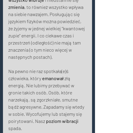
zmienia
, to również wszystko wpływa 
na siebie nawzajem. Posługując się 
językiem fizyków można powiedzieć, 
że żyjemy w jednej wielkiej “kwantowej 
zupie” energii. I co ciekawe czas i 
przestrzeń (odległość) nie mają tam 
znaczenia (o tym nieco więcej w 
następnych postach). 
Na pewno nie raz spotkała(e)ś 
człowieka, który 
emanował
 złą 
energią. Nie lubimy przebywać w 
gronie takich osób. Osób, które 
narzekają, są zgorzkniałe, smutne 
bądź agresywne. Zapadamy się wtedy 
w sobie. Wycofujemy lub stajemy się 
poirytowani. Nasz 
poziom wibracji
spada. 