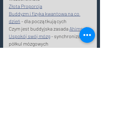
Złota Proporcja
Buddyzm i fizyka kwantowa na co 
dzień
 - dla początkujących 
Czym jest buddyjska zasada 
Ahimsa
?
Uspokój swój mózg
 - synchronizacja 
półkul mózgowych 
Holistyczne podejście do człowieka
: 
ciało, umysł, serce i dusza w jednym 
To też może Cię 
zainteresować: 
Oferta Coaching Pracy Zdalnej
Oferta Life Coaching
Coaching Kraków
prawa natury
holistica