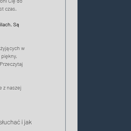
łoni Cię do 
t czas. 
lach. Są 
 żyjących w 
 piękny, 
Przeczytaj 
 z naszej 
łuchać i jak 