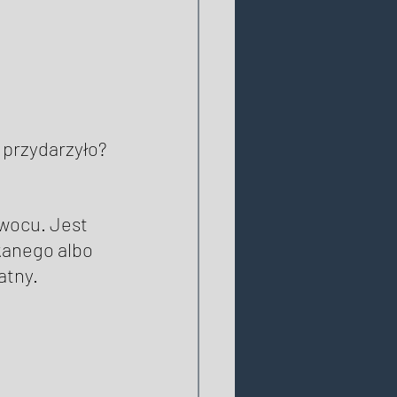
 przydarzyło? 
owocu. Jest 
kanego albo 
atny. 