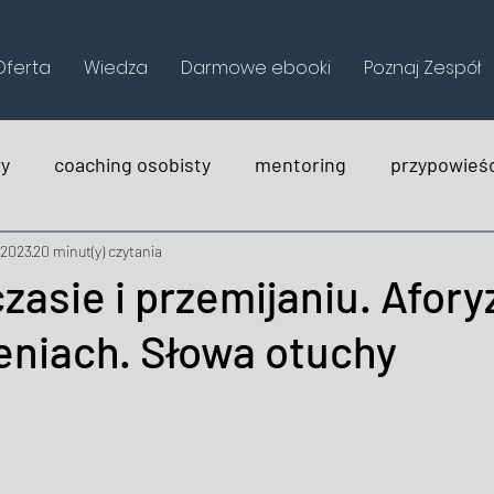
Oferta
Wiedza
Darmowe ebooki
Poznaj Zespół
wy
coaching osobisty
mentoring
przypowieśc
ek
na wesoło
holistica
s 2023
20 minut(y) czytania
czasie i przemijaniu. Afor
niach. Słowa otuchy