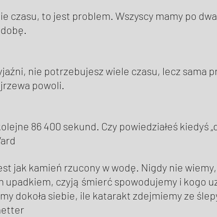
nie czasu, to jest problem. Wszyscy mamy po dwa
 dobę. 
aźni, nie potrzebujesz wiele czasu, lecz sama pr
rzewa powoli. 
 kolejne 86 400 sekund. Czy powiedziałeś kiedyś „d
ard 
est jak kamień rzucony w wodę. Nigdy nie wiemy, 
 upadkiem, czyją śmierć spowodujemy i kogo uz
my dokoła siebie, ile katarakt zdejmiemy ze ślep
etter 