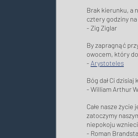
Brak kierunku, a 
cztery godziny na
- Zig Ziglar 
By zapragnąć przyj
owocem, który doj
- 
Arystoteles
Bóg dał Ci dzisiaj
- William Arthur W
Całe nasze życie j
zatoczymy naszym
niepokoju wznieci
- Roman Brandsta