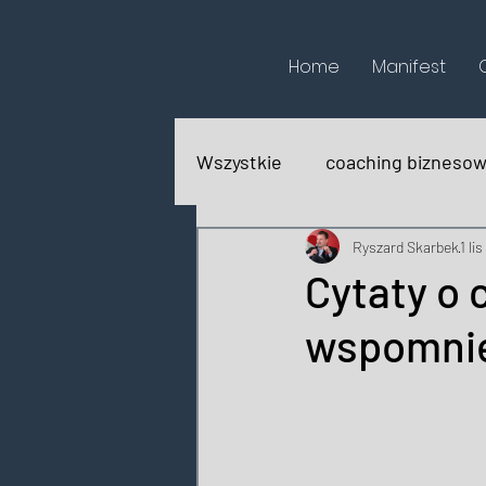
Home
Manifest
Wszystkie
coaching bizneso
biografie
recenzje książ
Ryszard Skarbek
1 li
Cytaty o 
wspomnie