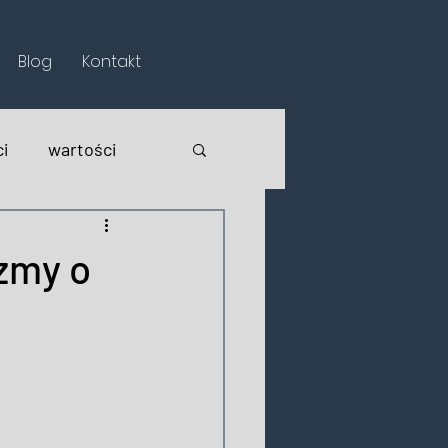
Blog
Kontakt
i
wartości
yzmy o