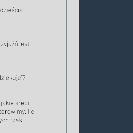
dzieścia 
zyjaźń jest 
ziękuję”? 
jakie kręgi 
drowimy. Ile 
ych rzek. 