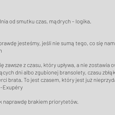
ia od smutku czas, mądrych – logika. 
rawdę jesteśmy, jeśli nie sumą tego, co się nam
n 
ię zawsze z czasu, który upływa, a nie zostawia 
cych dni albo zgubionej bransolety, czasu zbłą
i brata. To jest czasem, który jest już nieprzyd
t-Exupéry 
ak naprawdę brakiem priorytetów. 