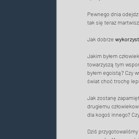
Pewnego dnia odejdzie
tak się teraz martwis
Jak dobrze 
wykorzys
Jakim byłem człowie
towarzyszą tym wspom
byłem egoistą? Czy w
świat choć trochę le
Jak zostanę zapamięta
drugiemu człowiekowi, 
dla kogoś innego? Czy
Dziś przygotowaliśmy