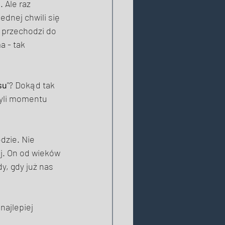
 Ale raz 
ednej chwili się 
e przechodzi do 
a - tak 
su
"? Dokąd tak 
zyli momentu 
dzie. Nie 
j. On od wieków 
y, gdy już nas 
najlepiej 