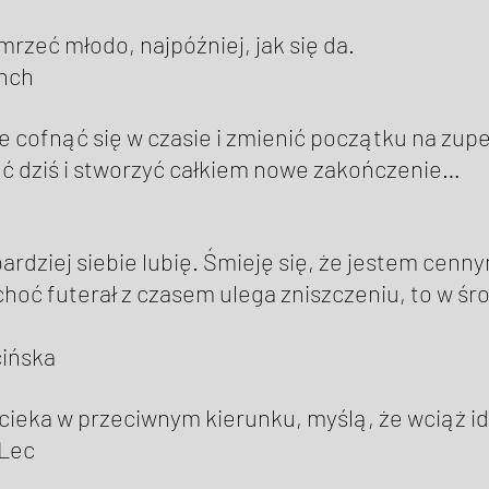
mrzeć młodo, najpóźniej, jak się da. 
nch 
 cofnąć się w czasie i zmienić początku na zupeł
ć dziś i stworzyć całkiem nowe zakończenie… 
ardziej siebie lubię. Śmieję się, że jestem cenny
hoć futerał z czasem ulega zniszczeniu, to w śr
ińska 
ucieka w przeciwnym kierunku, myślą, że wciąż id
Lec 