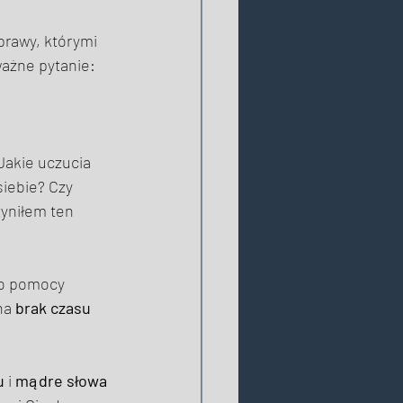
prawy, którymi 
ważne pytanie:
akie uczucia 
iebie? Czy 
yniłem ten 
 o pomocy 
na
 brak czasu
u
 i 
mądre słowa 