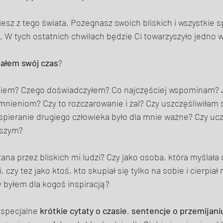
sz z tego świata. Pożegnasz swoich bliskich i wszystkie s
z. W tych ostatnich chwilach będzie Ci towarzyszyło jedno 
tałem
swój czas
?  
kiem? Czego doświadczyłem? Co najczęściej wspominam? J
nieniom? Czy to rozczarowanie i żal? Czy uszczęśliwiłam s
spieranie drugiego człowieka było dla mnie ważne? Czy ucz
pszym? 
na przez bliskich mi ludzi? Czy jako osoba, która myślała
czy też jako ktoś, kto skupiał się tylko na sobie i cierpiał 
 byłem dla kogoś inspiracją? 
 specjalne 
krótkie cytaty o czasie
, 
sentencje o przemijani