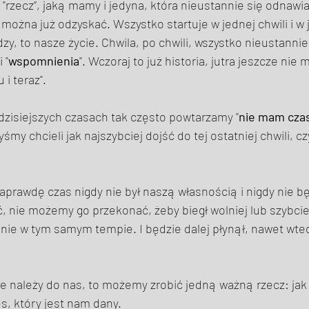
 "rzecz”, jaką mamy i jedyna, która nieustannie się odnawia.
można już odzyskać. Wszystko startuje w jednej chwili i w j
zy, to nasze życie. Chwila, po chwili, wszystko nieustanni
i "
wspomnienia
". Wczoraj to już historia, jutra jeszcze nie m
 i teraz". 
w dzisiejszych czasach tak często powtarzamy "
nie mam cza
my chcieli jak najszybciej dojść do tej ostatniej chwili, c
naprawdę czas nigdy nie był naszą własnością i nigdy nie bę
 nie możemy go przekonać, żeby biegł wolniej lub szybcie
nie w tym samym tempie. I będzie dalej płynął, nawet wted
nie należy do nas, to możemy zrobić jedną ważną rzecz: jak 
, który jest nam dany. 