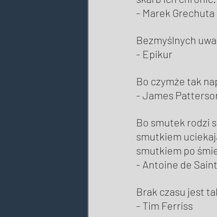
- Marek Grechuta 
Bezmyślnych uwaln
- Epikur
Bo czymże tak nap
- James Patterso
Bo smutek rodzi s
smutkiem uciekają
smutkiem po śmierc
- Antoine de Sain
Brak czasu jest t
- Tim Ferriss 