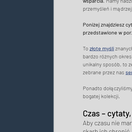
wsparcia
. Mamy nadzi
przemyśleń i mądrzej
Poniżej znajdziesz c
przedstawione w por
To 
złote myśli
 znanyc
bardzo różnych okresa
unikalny sposób, to z
zebrane przez nas 
se
Ponadto dołączyliśmy 
bogatej kolekcji. 
Czas – cytaty,
Aby czasu nie marn
skarb ich chronić.