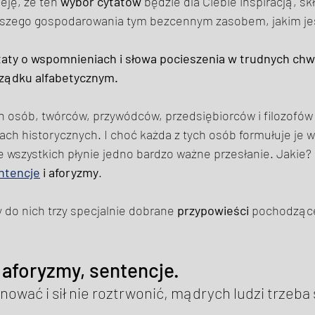
eję, że ten 
wybór cytatów
 będzie dla Ciebie inspiracją, sk
szego gospodarowania tym bezcennym zasobem, jakim jes
ytaty o wspomnieniach i słowa pocieszenia w trudnych chwi
ządku alfabetycznym. 
h osób, twórców, przywódców, przedsiębiorców i filozofów
ch historycznych. I choć każda z tych osób formułuje je w
e wszystkich płynie jedno bardzo ważne przesłanie. Jakie? 
ntencje
 i aforyzmy
. 
do nich trzy specjalnie dobrane 
przypowieści
 pochodzące
 aforyzmy, sentencje. 
ować i sił nie roztrwonić, mądrych ludzi trzeba s
 