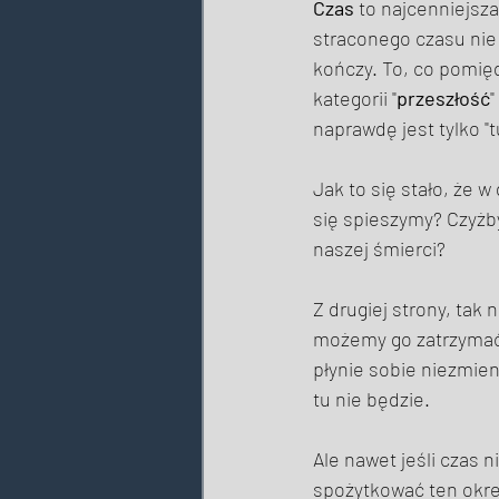
Czas
 to najcenniejsza
straconego czasu nie 
kończy. To, co pomięd
kategorii "
przeszłość
" 
naprawdę jest tylko "tu
Jak to się stało, że 
się spieszymy? Czyżbyś
naszej śmierci? 
Z drugiej strony, tak 
możemy go zatrzymać,
płynie sobie niezmien
tu nie będzie. 
Ale nawet jeśli czas 
spożytkować ten okres