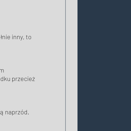
nie inny, to 
m 
odku przecież 
ą naprzód. 