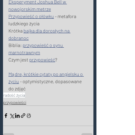
Eksperyment Joshua Bell w 
nowojorskim metrze
Przypowieść o ołówku
 - metafora 
ludzkiego życia
Krótka 
bajka dla dorosłych na 
dobranoc
Biblia: 
przypowieść o synu 
marnotrawnym
Czym jest 
przypowieść
?
Mądre, krótkie cytaty po angielsku o 
życiu
 - optymistyczne, dopasowane 
do zdjęć
radość życia
przypowieści