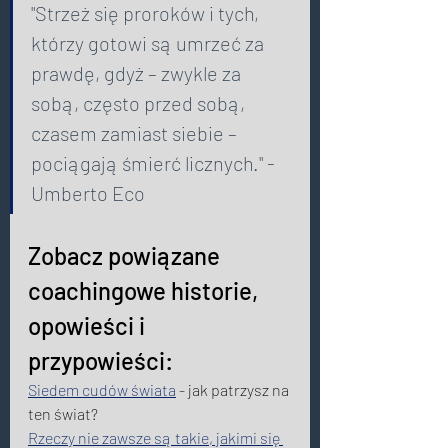
"Strzeż się proroków i tych, 
którzy gotowi są umrzeć za 
prawdę, gdyż – zwykle za 
sobą, często przed sobą, 
czasem zamiast siebie – 
pociągają śmierć licznych." - 
Umberto Eco 
Zobacz powiązane 
coachingowe historie, 
opowieści i 
przypowieści:
Siedem cudów świata
 - jak patrzysz na 
ten świat? 
Rzeczy nie zawsze są takie, jakimi się 