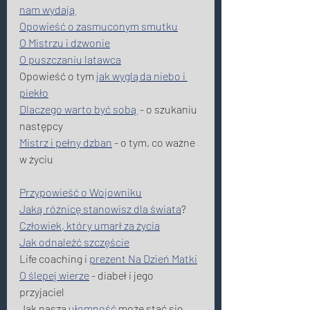
nam wydają
Opowieść o zasmuconym smutku
O Mistrzu i dzwonie
O puszczaniu latawca
Opowieść o tym 
jak wygląda niebo i 
piekło
Dlaczego warto być sobą
 - o szukaniu 
następcy 
Mistrz i pełny dzban
 - o tym, co ważne 
w życiu 
Przypowieść o Wojowniku
Jaką różnicę stanowisz dla świata
? 
Człowiek, który umarł za życia
Jak odnaleźć szczęście
Life coaching i 
prezent Na Dzień Matki
O ślepej wierze
 - diabeł i jego 
przyjaciel 
Jak nasza 
ułomność
 może stać się 