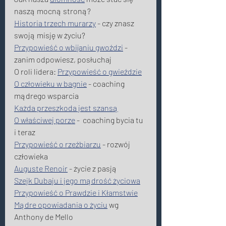
naszą mocną stroną? 
Historia trzech murarzy
 - czy znasz 
swoją misję w życiu? 
Przypowieść o wbijaniu gwoździ
 - 
zanim odpowiesz, posłuchaj 
O roli lidera: 
Przypowieść o gwieździe
O człowieku w bagnie
 - coaching 
mądrego wsparcia 
Każda przeszkoda jest szansą
O właściwej porze
 -  coaching bycia tu 
i teraz 
Przypowieść o rzeźbiarzu
 - rozwój 
człowieka 
Auguste Renoir
 - życie z pasją 
Szejk Dubaju i jego mądrość życiowa
Przypowieść o Prawdzie i Kłamstwie
Mądre opowiadania o życiu
 wg 
Anthony de Mello