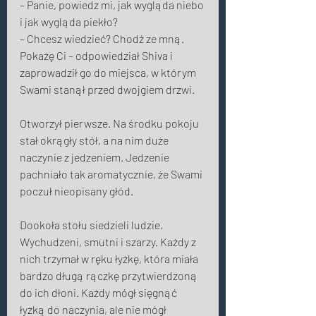
– Panie, powiedz mi, jak wygląda niebo 
i jak wygląda piekło? 
– Chcesz wiedzieć? Chodź ze mną. 
Pokażę Ci – odpowiedział Shiva i 
zaprowadził go do miejsca, w którym 
Swami stanął przed dwojgiem drzwi. 
Otworzył pierwsze. Na środku pokoju 
stał okrągły stół, a na nim duże 
naczynie z jedzeniem. Jedzenie 
pachniało tak aromatycznie, że Swami 
poczuł nieopisany głód. 
Dookoła stołu siedzieli ludzie. 
Wychudzeni, smutni i szarzy. Każdy z 
nich trzymał w ręku łyżkę, która miała 
bardzo długą rączkę przytwierdzoną 
do ich dłoni. Każdy mógł sięgnąć 
łyżką do naczynia, ale nie mógł 