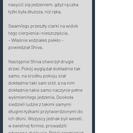
nasycić się jedzeniem, gdyż rączka 
łyżki była dłuższa, niż ręka. 
Swami’ego przeszły ciarki na widok 
tego cierpienia i nieszczęścia. 
– Właśnie widziałeś piekło – 
powiedział Shiva. 
Następnie Shiva otworzył drugie 
drzwi. Pokój wyglądał dokładnie tak 
samo, na środku pokoju stał 
dokładnie taki sam stół, a na nim 
dokładnie takie samo naczynie pełne 
wyśmienitego jedzenia. Dookoła 
siedzieli ludzie z takimi samymi 
długimi łyżkami przytwierdzonymi do 
ich dłoni. Wszyscy jednak byli weseli, 
w świetnej formie, prowadzili 
ożywioną dyskusję. Pokój promieniał 