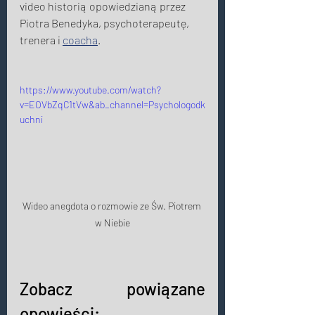
video historią opowiedzianą przez 
Piotra Benedyka, psychoterapeutę, 
trenera i 
coacha
. 
https://www.youtube.com/watch?
v=EOVbZqC1tVw&ab_channel=Psychologodk
uchni
Wideo anegdota o rozmowie ze Św. Piotrem 
w Niebie
Zobacz powiązane 
opowieści: 