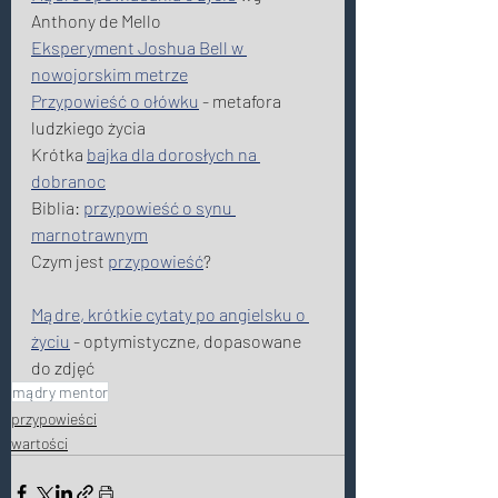
Anthony de Mello
Eksperyment Joshua Bell w 
nowojorskim metrze
Przypowieść o ołówku
 - metafora 
ludzkiego życia
Krótka 
bajka dla dorosłych na 
dobranoc
Biblia: 
przypowieść o synu 
marnotrawnym
Czym jest 
przypowieść
?
Mądre, krótkie cytaty po angielsku o 
życiu
 - optymistyczne, dopasowane 
do zdjęć
mądry mentor
przypowieści
wartości