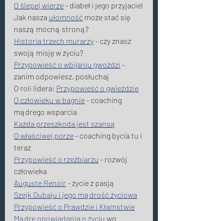
O ślepej wierze
 - diabeł i jego przyjaciel
Jak nasza 
ułomność
 może stać się 
naszą mocną stroną?
Historia trzech murarzy
 - czy znasz 
swoją misję w życiu?
Przypowieść o wbijaniu gwoździ
 - 
zanim odpowiesz, posłuchaj
O roli lidera: 
Przypowieść o gwieździe
O człowieku w bagnie
 - coaching 
mądrego wsparcia
Każda przeszkoda jest szansą
O właściwej porze
 - coaching bycia tu i 
teraz
Przypowieść o rzeźbiarzu
 - rozwój 
człowieka
Auguste Renoir
 - życie z pasją
Szejk Dubaju i jego mądrość życiowa
Przypowieść o Prawdzie i Kłamstwie
Mądre opowiadania o życiu
 wg 