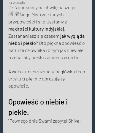
na wesoło
Dziś opuścimy na chwilę naszego 
holistica
chińskiego Mistrza z innych 
przypowieści i skorzystamy z 
mądrości
kultury indyjskiej
. 
Zastanawiasz się czasem 
jak wygląda 
niebo i piekło
? Oto piękna opowieść o 
naturze człowieka i o tym jak niewiele 
trzeba, aby piekło zamienić w niebo. 
A video umieszczone w nagłówku tego 
artykułu pięknie obrazuję tę 
opowieść. 
Opowieść o niebie i 
piekle.  
"Pewnego dnia Swami zapytał Shivę: 