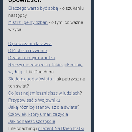
Dlaczego warto być sobą
 - o szukaniu 
następcy
Mistrz i pełny dzban
 - o tym, co ważne 
w życiu
O puszczaniu latawca
O Mistrzu i dzwonie
O zasmuconym smutku
Rzeczy nie zawsze są takie, jakimi się 
wydają
 - Life Coaching 
Siedem cudów świata
 - jak patrzysz na 
ten świat? 
Co jest najśmieszniejsze w ludziach
? 
Przypowieść o Wojowniku
Jaką różnicę stanowisz dla świata
? 
Człowiek, który umarł za życia
Jak odnaleźć szczęście
Life coaching i 
prezent Na Dzień Matki