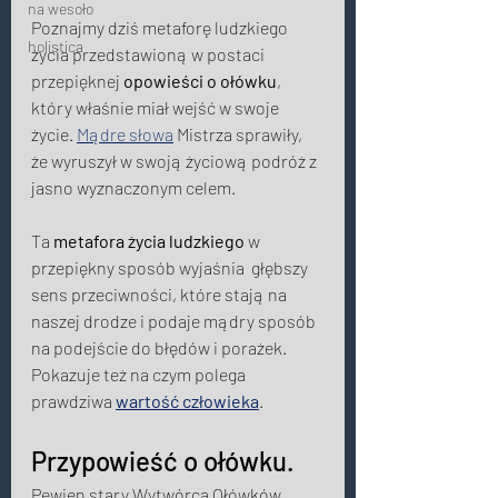
na wesoło
Poznajmy dziś metaforę ludzkiego 
holistica
życia przedstawioną w postaci 
przepięknej 
opowieści o ołówku
, 
który właśnie miał wejść w swoje 
życie. 
Mądre słowa
 Mistrza sprawiły, 
że wyruszył w swoją życiową podróż z 
jasno wyznaczonym celem. 
Ta 
metafora życia ludzkiego
 w 
przepiękny sposób wyjaśnia  głębszy 
sens przeciwności, które stają na 
naszej drodze i podaje mądry sposób 
na podejście do błędów i porażek.
Pokazuje też na czym polega 
prawdziwa 
wartość człowieka
. 
Przypowieść o ołówku. 
Pewien stary Wytwórca Ołówków 