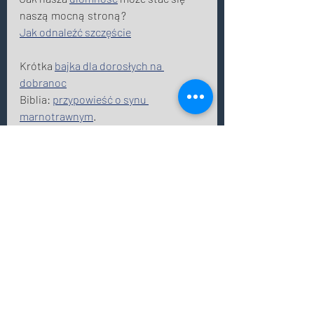
naszą mocną stroną? 
Jak odnaleźć szczęście
Krótka 
bajka dla dorosłych na 
dobranoc
Biblia: 
przypowieść o synu 
marnotrawnym
.
Czym jest 
przypowieść
? 
Mądre cytaty po angielsku o życiu
mądry mentor
przypowieści
wartości