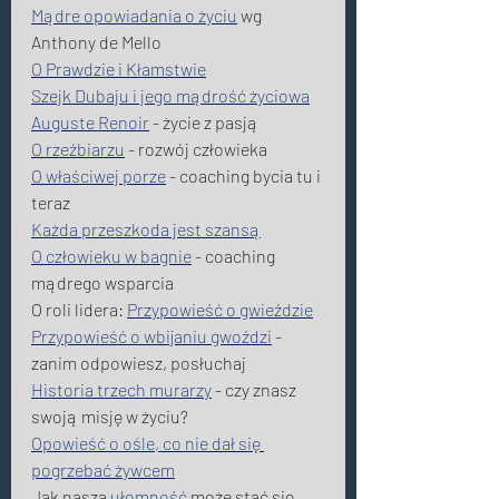
Mądre opowiadania o życiu
 wg 
Anthony de Mello 
O Prawdzie i Kłamstwie
Szejk Dubaju i jego mądrość życiowa
Auguste Renoir
 - życie z pasją 
O rzeźbiarzu
 - rozwój człowieka 
O właściwej porze
 - coaching bycia tu i 
teraz 
Każda przeszkoda jest szansą
O człowieku w bagnie
 - coaching 
mądrego wsparcia 
O roli lidera: 
Przypowieść o gwieździe
Przypowieść o wbijaniu gwoździ
 - 
zanim odpowiesz, posłuchaj 
Historia trzech murarzy
 - czy znasz 
swoją misję w życiu? 
Opowieść o ośle, co nie dał się 
pogrzebać żywcem
Jak nasza 
ułomność
 może stać się 