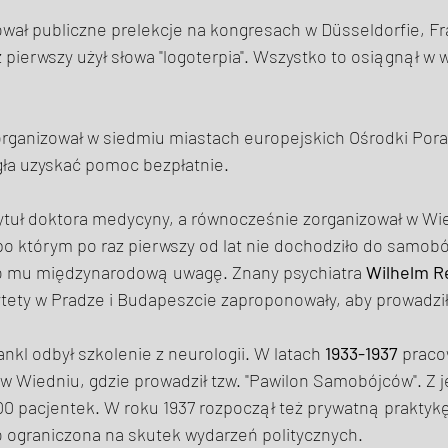
wał publiczne prelekcje na kongresach w Düsseldorfie, Fra
z pierwszy użył słowa "logoterpia". Wszystko to osiągnął w 
organizował w siedmiu miastach europejskich Ośrodki Pora
ła uzyskać pomoc bezpłatnie. 
tytuł doktora medycyny, a równocześnie zorganizował w Wi
 którym po raz pierwszy od lat nie dochodziło do samobó
o mu międzynarodową uwagę. Znany psychiatra 
Wilhelm R
ytety w Pradze i Budapeszcie zaproponowały, aby prowadził 
ankl odbył szkolenie z neurologii. W latach 
1933-1937
 praco
w Wiedniu, gdzie prowadził tzw. "Pawilon Samobójców". Z j
00 pacjentek. W roku 1937 rozpoczął też prywatną praktykę
o ograniczona na skutek wydarzeń politycznych. 