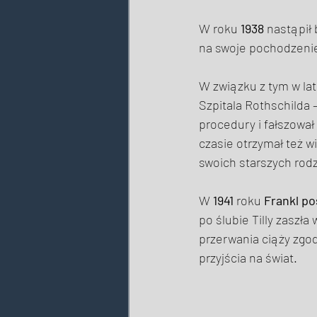
W roku 
1938
 nastąpił
na swoje pochodzenie
W związku z tym w lat
Szpitala Rothschilda 
procedury i fałszował
czasie otrzymał też wi
swoich starszych rodz
W 
1941
 roku 
Frankl po
po ślubie Tilly zaszł
przerwania ciąży zgod
przyjścia na świat. 