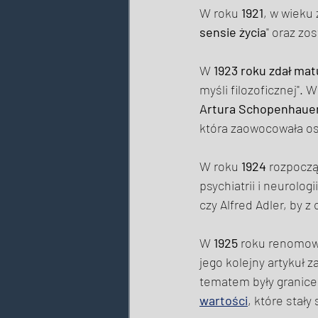
W roku 
1921
, w wieku 
sensie życia
" oraz zo
W 
1923 roku zdał mat
myśli filozoficznej". 
Artura
Schopenhaue
która zaowocowała o
W roku 
1924
 rozpoczą
psychiatrii i neurolo
czy Alfred Adler, by z
W 
1925
 roku renomowa
jego kolejny artykuł
tematem były granice
wartości
, które stał