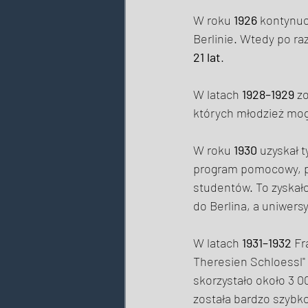
W roku 
1926
 kontynuo
Berlinie. Wtedy po ra
21 lat
. 
W latach 
1928–1929
 z
których młodzież mog
W roku 
1930
 uzyskał 
program pomocowy, po
studentów. To zyskał
do Berlina, a uniwers
W latach 
1931–1932
 Fr
Theresien Schloessl" 
skorzystało około 3 0
została bardzo szybk