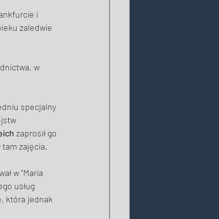
nkfurcie i 
wieku zaledwie 
dnictwa, w 
edniu specjalny 
jstw 
eich
 zaprosił go 
tam zajęcia. 
wał w "Maria 
ego usług 
, która jednak 