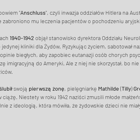
 bowiem "
Anschluss
", czyli inwazja oddziałów Hitlera na Aus
 zabroniono mu leczenia pacjentów o pochodzeniu aryjsk
ach 
1940–1942
 objął stanowisko dyrektora Oddziału Neuro
– jedynej kliniki dla Żydów. Ryzykując życiem, sabotował na
 opinie biegłych, aby zapobiec eutanazji osób chorych psy
zę imigracyjną do Ameryki. Ale z niej nie skorzystał, bo nie
iców. 
ślubił
 swoją 
pierwszą żonę
, pielęgniarkę 
Mathilde
 (
Tilly
) 
Gr
a w ciążę. Niestety w roku 1942 naziści zmusili młode małże
nie z ideologią, która mówiła, że żydowskie dzieci nie miał