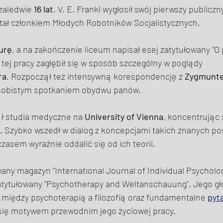
zaledwie 
16 lat
, V. E. Frankl wygłosił swój pierwszy publiczn
stał członkiem Młodych Robotników Socjalistycznych. 
urę
, a na zakończenie liceum napisał esej zatytułowany "O 
W tej pracy zagłębił się w sposób szczególny w poglądy 
ra
. Rozpoczął też intensywną korespondencję z 
Zygmunt
sobistym spotkaniem obydwu panów. 
ł studia medyczne na 
University of Vienna
, koncentrując 
gii. Szybko wszedł w dialog z koncepcjami takich znanych po
 czasem wyraźnie oddalić się od ich teorii. 
ny magazyn "International Journal of Individual Psycholog
 zatytułowany "Psychotherapy and Weltanschauung". Jego g
 między psychoterapią a filozofią oraz fundamentalne 
pyt
y się motywem przewodnim jego życiowej pracy. 