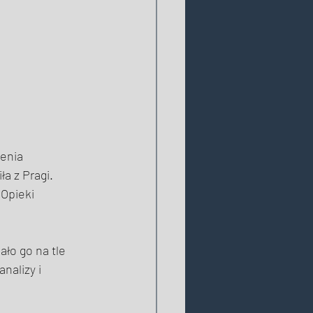
enia 
a z Pragi. 
Opieki 
ało go na tle 
nalizy i 