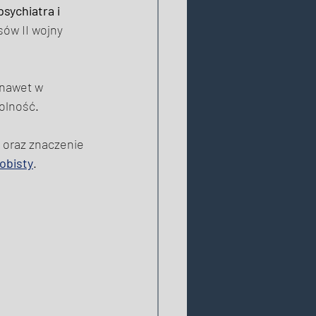
psychiatra i 
ów II wojny 
 
 nawet w 
olność. 
oraz znaczenie 
obisty
. 