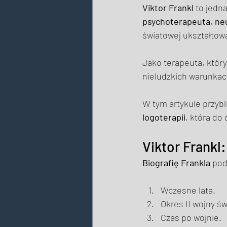
Viktor Frankl
 to jedn
psychoterapeuta
, 
ne
światowej ukształtowa
Jako terapeuta, któr
nieludzkich warunkac
W tym artykule przybl
logoterapii
, która do 
Viktor Frankl:
Biografię Frankla
 pod
Wczesne lata. 
Okres II wojny św
Czas po wojnie. 