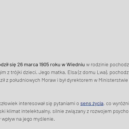
 
odził się 26 marca 1905 roku w Wiedniu
 w rodzinie pochodz
m z trójki dzieci. Jego matka, Elsa (z domu Lwa), pochodził
ził z południowych Moraw i był dyrektorem w Ministerstwie 
człowiek interesował się pytaniami o 
sens życia
, co wyróżni
i klimat intelektualny, silnie związany z rozwojem psychoa
y wpływ na jego myślenie. 