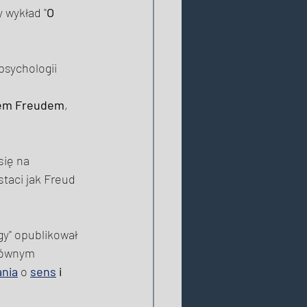
y wykład "
O 
psychologii 
em Freudem
, 
się na 
staci jak Freud 
y" opublikował 
łównym 
ania
 o 
sens
 i 