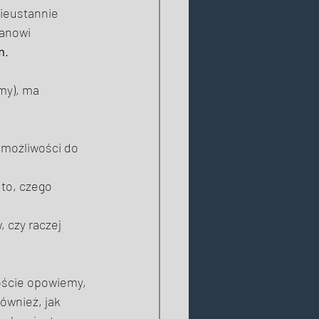
nieustannie 
tanowi 
m
. 
my), ma 
 możliwości do 
to, czego 
 czy raczej 
oście opowiemy, 
również, jak 