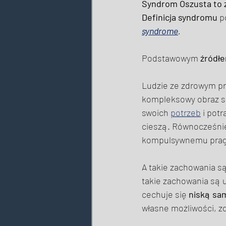
Syndrom Oszusta to 
Definicja syndromu
 p
syndrome
. 
Podstawowym 
źródł
Ludzie ze zdrowym p
kompleksowy obraz si
swoich 
potrzeb
 i pot
cieszą. Równocześnie 
kompulsywnemu pragn
A takie zachowania są
takie zachowania są
cechuje się 
niską s
własne możliwości, zd