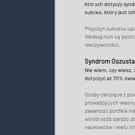
których dotyczy synd
sukces, który jest ic
Przyczyn sukcesu upat
Według nich są postrz
rzeczywistości. 
Syndrom Oszusta t
Nie wiem, czy wiesz,
dotyczyć aż 70% świa
Osoby cierpiące z pow
prowadzących własny 
zawartość portfela ni
wśród osób bardzo zdo
naukowców i wielu inn