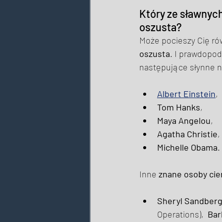
Który ze sławnych
oszusta? 
Może pocieszy Cię ró
oszusta
. I prawdopod
następujące słynne n
Albert Einstein
, 
Tom Hanks
, 
Maya Angelou
, 
Agatha Christie
, 
Michelle Obama
. 
Inne 
znane osoby cie
Sheryl Sandber
Operations),  
Bar