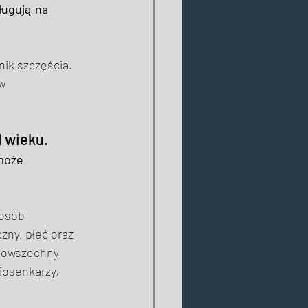
ługują na 
ik szczęścia. 
w 
 wieku. 
może 
 osób 
ny, płeć oraz 
 powszechny 
iosenkarzy, 