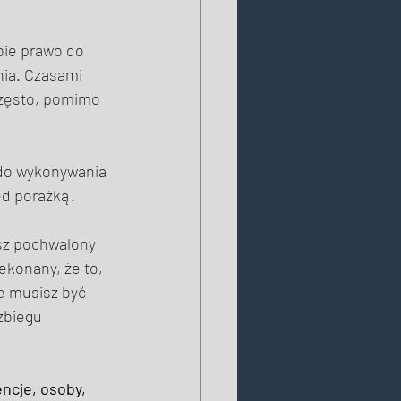
bie prawo do 
nia. Czasami 
często, pomimo 
do wykonywania 
d porażką. 
esz pochwalony 
ekonany, że to, 
że musisz być 
zbiegu 
cje, osoby, 