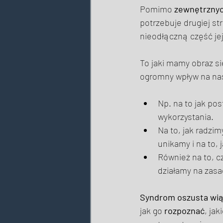
Pomimo 
zewnętrzny
potrzebuje drugiej st
nieodłączną część jej
To jaki mamy obraz si
ogromny wpływ na nas
Np. na to jak pos
wykorzystania. 
Na to, jak radzi
unikamy i na to, 
Również na to, c
działamy na zasad
Syndrom oszusta wią
jak go 
rozpoznać
, jak