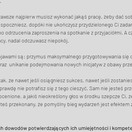
. 
zawsze najpierw musisz wykonać jakąś pracę, żeby dać so
 spoczniesz, dopóki nie ukończysz przydzielonego Ci zada
o odrzucenia zaproszenia na spotkanie z przyjaciółmi. A 
cy, nadal odczuwasz niepokój. 
bjawami są: przymus maksymalnego przygotowywania się 
az  unikanie podejmowania nowych inicjatyw z obawy prze
tak, że nawet jeśli osiągniesz sukces, nawet jeśli zostani
prawdę nie potrafisz się z tego cieszyć. Sam nie jesteś prz
docenione, a jakiś nieokreślony głos w środku szepcze Ci, 
steś przekonany, że pomyślny bieg wydarzeń jest efektem 
 dowodów potwierdzających ich umiejętności i kompeten