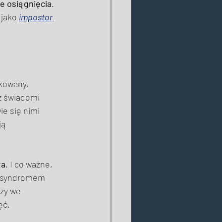
e osiągnięcia
. 
 jako 
impostor 
kowany, 
ż świadomi 
ie się nimi 
ją 
ta
. I co ważne, 
m syndromem 
rzy we 
ęć. 