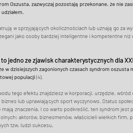
rom Oszusta, zazwyczaj pozostają przekonane, że nie zas
h udziałem. 
rują w sprzyjających okolicznościach lub uznają go za wyn
egani jako osoby bardziej inteligentne i kompetentne niż 
o jedno ze zjawisk charakterystycznych dla XXI
 że w dzisiejszych zagonionych czasach syndrom oszusta 
towej populacji
 (4). 
odu tego efektu znajdziesz w korporacji, urzędzie, wśród
biznes lub uprawiających sport wyczynowo. Status społecz
e mają znaczenia. I co warto podkreślić, ten syndrom jest
lnych: aktorów, biznesmenów, właścicieli wielkich firm, p
ych tzw. ludzi sukcesu. 