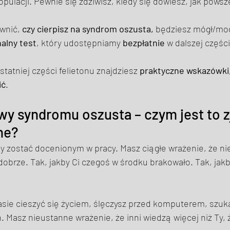
pulacji. Pewnie się zdziwisz, kiedy się dowiesz, jak powsz
wnić, 
czy cierpisz na syndrom oszusta,
 będziesz mógł/mogł
alny test
, który udostępniamy 
bezpłatnie
 w dalszej części
tatniej części felietonu znajdziesz 
praktyczne wskazówki
ić
. 
wy syndromu oszusta – czym jest to z
ne? 
y zostać docenionym w pracy. Masz ciągłe wrażenie, że nie
obrze. Tak, jakby Ci czegoś w środku brakowało. Tak, jakby
sie cieszyć się życiem, ślęczysz przed komputerem, szuka
 Masz nieustanne wrażenie, że inni wiedzą więcej niż Ty, ż