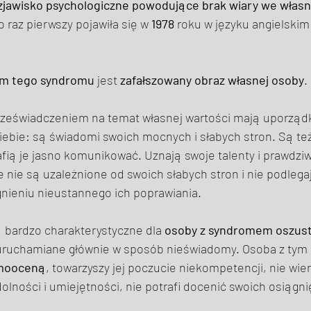
zjawisko psychologiczne powodujące brak wiary we własn
o raz pierwszy pojawiła się w 
1978
 roku w języku angielskim
em tego syndromu
 jest 
zafałszowany obraz własnej osoby
. 
rzeświadczeniem na temat własnej wartości mają uporząd
ebie: są świadomi swoich mocnych i słabych stron. Są te
rafią je jasno komunikować. Uznają swoje talenty i prawdziw
nie są uzależnione od swoich słabych stron i nie podlega
ieniu nieustannego ich poprawiania. 
 bardzo charakterystyczne dla 
osoby z syndromem oszus
 uruchamiane głównie w sposób nieświadomy. Osoba z ty
amooceną
, towarzyszy jej poczucie niekompetencji, nie wie
olności i umiejętności, nie potrafi docenić swoich osiągni