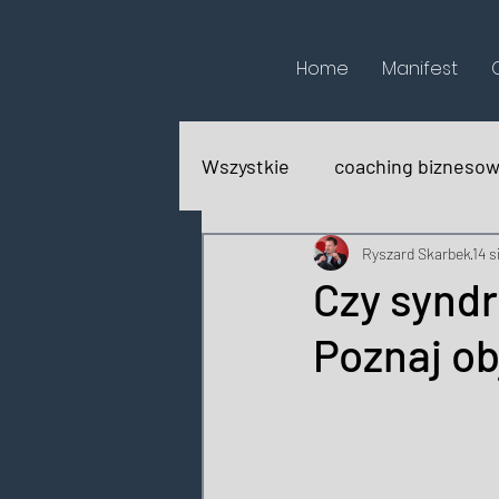
Home
Manifest
Wszystkie
coaching bizneso
biografie
recenzje książ
Ryszard Skarbek
14 s
Czy syndr
Poznaj ob