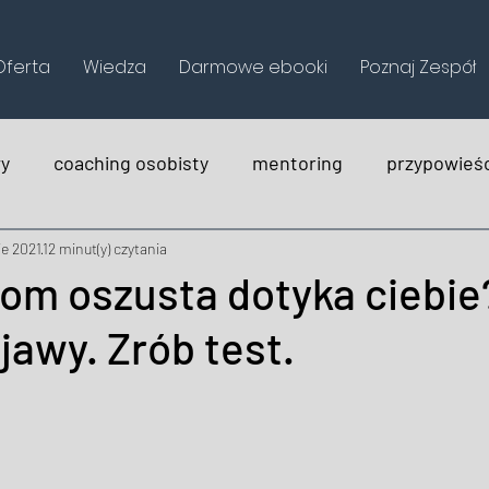
Oferta
Wiedza
Darmowe ebooki
Poznaj Zespół
wy
coaching osobisty
mentoring
przypowieśc
ek
na wesoło
holistica
ie 2021
12 minut(y) czytania
om oszusta dotyka ciebie
jawy. Zrób test.