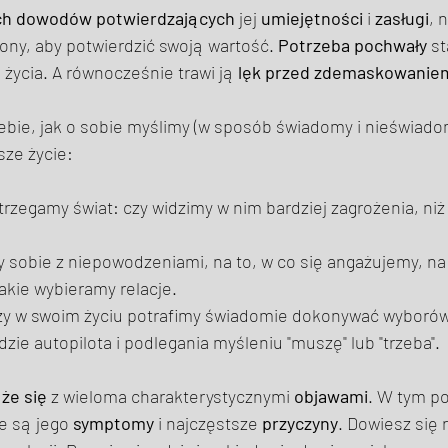
ch dowodów
potwierdzających
 jej 
umiejętności
 i 
zasługi
, 
rony, aby potwierdzić swoją wartość. 
Potrzeba pochwały
 s
 życia. A równocześnie trawi ją 
lęk przed zdemaskowanie
ebie, jak o sobie myślimy (w sposób świadomy i nieświado
ze życie:  
trzegamy świat: czy widzimy w nim bardziej zagrożenia, niż
my sobie z niepowodzeniami, na to, w co się angażujemy, na 
jakie wybieramy relacje. 
zy w swoim życiu potrafimy świadomie dokonywać wyborów,
zie autopilota i podlegania myśleniu "muszę" lub "trzeba". 
że się
 z wieloma charakterystycznymi 
objawami
. W tym p
ie są jego 
symptomy
 i najczęstsze 
przyczyny
. Dowiesz się 