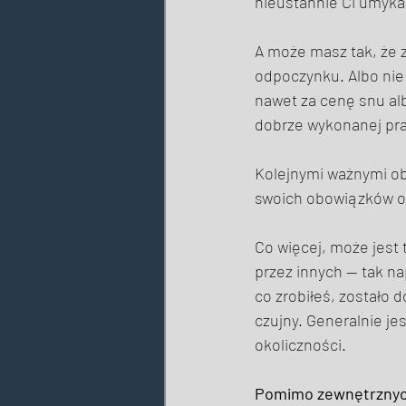
nieustannie Ci umyka
A może masz tak, że 
odpoczynku. Albo nie
nawet za cenę snu alb
dobrze wykonanej pra
Kolejnymi ważnymi o
swoich obowiązków or
Co więcej, może jest 
przez innych — tak na
co zrobiłeś, zostało 
czujny. Generalnie je
okoliczności. 
Pomimo zewnętrznych