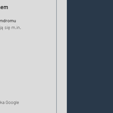
mem 
syndromu 
ą się m.in. 
ka Google 