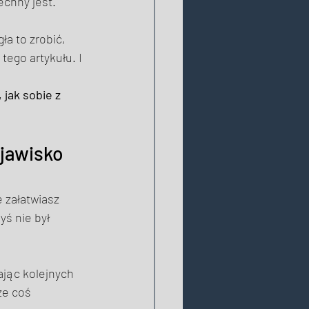
echny jest. 
a to zrobić, 
 tego artykułu. I
,
jak sobie z 
jawisko 
 załatwiasz 
ś nie był 
jąc kolejnych 
e coś  