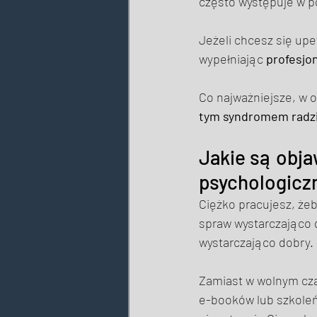
często występuje w po
Jeżeli chcesz się upe
wypełniając 
profesjon
Co najważniejsze, w os
tym syndromem radz
Jakie są obja
psychologicz
Ciężko pracujesz, żeb
spraw wystarczająco d
wystarczająco dobry. 
Zamiast w wolnym cza
e-booków lub szkoleń.